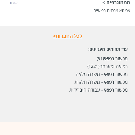
הממוגרפיה >
אסותא מרכזים רפואיים
שכר
המעסיק לא סיפר לנו
לכל החברות>
סוג משרה
לדוברי שפות,
מתאים גם לבני 50 פלוס,
מתאים גם
עוד תחומים מעניינים:
למגזר הדתי,
משרה מלאה
מכשור רפואי
(91)
מיקום
רמת השרון,
תל אביב יפו,
חולון,
פתח תקווה,
רמת גן
רפואה ופארמה
(1221)
מכשור רפואי - משרה מלאה
לפני 12 ימים
מכשור רפואי - משרה חלקית
מכשור רפואי - עבודה היברידית