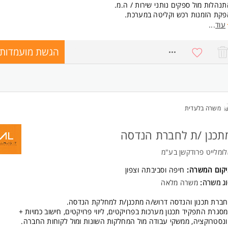
נהלות מול ספקים נותני שירות / ה.מ.
פקת הזמנות רכש וקליטה במערכת.
פול בתקלות שבר.
עוד
...
הול צי רכב / מלגזות מעקב טיפולים.
קת דוחות + משימות תפעוליות שונות.
הגשת מועמדות
8763867
עוד נתונים במערכת.
קב דוחות תעבורה.
אום הדרכות ובדיקות לעובדים.
ן מענה לעובדי החברה באתרים השונים.
ישות:
משרה בלעדית
סיון אדמיניסטרטיבי/ בק אופיס- יתרון.
דעת שירות גבוהה ויחסי אנוש טובים לעבודה בצוות.
PRIORITY ידע במערכת ה, OFFICE שליטה בתוכנות ה
תכנן /ת לחברת הנדסה
ולת עבודה תחת לחץ וביצוע מס' משימות במקביל.
ולת למידה והשתלבות מהירה.
ומלייט פרודקשן בע"מ
ילות, ניהול זמנים, וזריזות.
גלית ברמה טובה.
יקום המשרה:
חיפה וסביבתה וצפון
עבודה במשרה מלאה ימים א-ה.
וג משרה:
משרה מלאה
דרשת ניידות.
שרה זו פונה לנשים וגברים כאחד. המשרה מיועדת לנשים ולגברים כאחד.
ברת תכנון והנדסה דרוש/ה מתכנן/ת למחלקת הנדסה.
סגרת התפקיד תכנון מערכות בפרויקטים, ליווי פרויקטים, חישוב כמויות +
נסטרוקציה, ממשקי עבודה מול המחלקות השונות ומול לקוחות החברה.