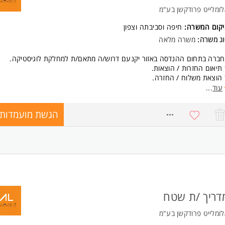
גברים כאחד.
ומלייט פרודקשן בע"מ
יקום המשרה:
חיפה וסביבתה וצפון
וג משרה:
משרה מלאה
חברה בתחום ההנדסה באזור יקנעם דרוש/ה מתאם/ת למחלקת לוגיסטיקה.
תיאום החזרות / הוצאות.
הוצאת משלוח / החזרה.
טיפול בדוחות.
עוד
...
קשר שותף מול לקוחות / ספקים.
הגשת מועמדות
ישות:
8765847
ע וניסיון בתחום הלוגיסטי. הנדסאי/ת תעשייה וניהול- יתרון משמעותי.
סיון בתוכנות: פריוריטי,אקסל.
ולת עבודה עצמאית ובצוות.
ולת עמידה תחת לחץ.
יצות וזריזות.
ידות.
ערות
* משרה מלאה 07:00-16:00, עם נכונות לשעות נוספות במידת הצורך. המשרה
דריך /ת שטח
ועדת לנשים ולגברים כאחד.
ומלייט פרודקשן בע"מ