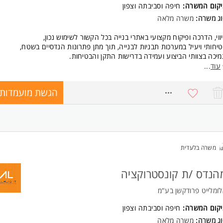
יקום המשרה:
חיפה וסביבתה וצפון
וג משרה:
משרה מלאה
ווי, הדרכה ופיקוח מקצועי באתרי בנייה בכל הקשור לשימוש נכון,
יחותי ויעיל במערכות תבניות לבנייה, תוך מתן פתרונות הנדסיים בשטח,
יכה בצוותי הביצוע ועמידה בדרישות התקן והבטיחות.
עוד
...
רכה מקצועית של קבלנים, מנהלי עבודה וצוותי ביצוע בשטח
ווי הקמה, פירוק ושימוש במערכות תבניות)קירות, תקרות, עמודים,
הגשת מועמדות
8737252
מנטים מיוחדים(.
קוח על יישום פתרונות תבניות בהתאם לתכניות, מפרטים ותקנים.
ן מענה הנדסי לבעיות בשטח והתאמת פתרונות בזמן אמת.
ודה שוטפת מול מחלקת ההנדסה, התכנון והמכירות.
יקות בטיחות ועמידה בדרישות תקן.
ווח מקצועי ותיעוד סטטוס פרויקטים.
משרה בלעדית
יכה בהטמעת מוצרים חדשים והדרכות ייעודיות
ישות:
הנדס /ת קונסטרוקציה
דסאי/מהנדס בניין - חובה.
לפחות 2
ומלייט פרודקשן בע"מ
כרות עם עבודות שלד, בטון ותבניות - יתרון משמעותי.
יאת תכניות קונסטרוקציה ושרטוטים הנדסיים.
יקום המשרה:
חיפה וסביבתה וצפון
יטה בתקני בטיחות באתרי בנייה.
וג משרה:
משרה מלאה