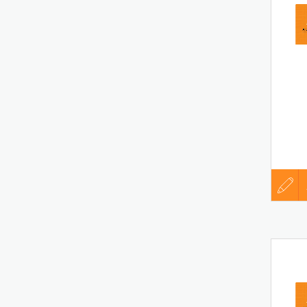
לפני
שליחה
עדכון
קורות
החיים
לפני
דת לנשים