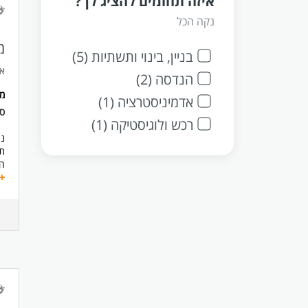
איזה תחומים להציג לך?
נקה הכל
מ
בניין, בינוי ותשתיות (5)
אל
הנדסה (2)
מ
אדמיניסטרציה (1)
ס
רכש ולוגיסטיקה (1)
ני
תו
המ
הת
עב
ני
בנ
תי
זי
מע
סנ
הו
טי