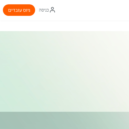
איקון
גיוס עובדים
כניסה
התחברות