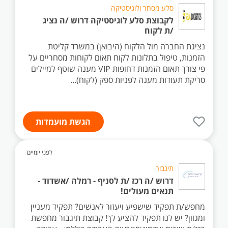
סלע מסחר ולוגיסטיקה
לקבוצת סלע לוגיסטיקה דרוש /ה נציג
/ת לקוח
נציגת החברה מול הלקוח (היבואן) במשרד קליטת
הזמנות, טיפול בתלונות לקוח תאום לקוחות מסחריים על
פי צורך תאום הזמנות דחופות VIP מענה שוטף למיילים
סריקת תעודות מענה לפניות ספק (לקוח)...
הגשת מועמדות
לפני יומיים
תיגבור
דרוש /ה רכז /ת לסניף - רמלה /אשדוד -
תנאים מעולים!
מחפש/ת תפקיד שישפיע ויעזור לאנשים? תפקיד מעניין
ומגוון? יש לנו תפקיד להציע לך! קבוצת תיגבור מחפשת