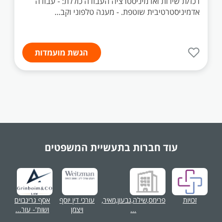
רכז/ת שירות ואדמיניסטרציה העבודה כוללת: - עבודה
אדמיניסטרטיבית שוטפת. - מענה טלפוני וקב...
הגשת מועמדות
עוד חברות בתעשיית
המשפטים
זכויות
פרימס,שילה,גבעון,מאיר,
עורכי דין יוסף
אסף גרינבוים
...
ויצמן
ושות'- עור...