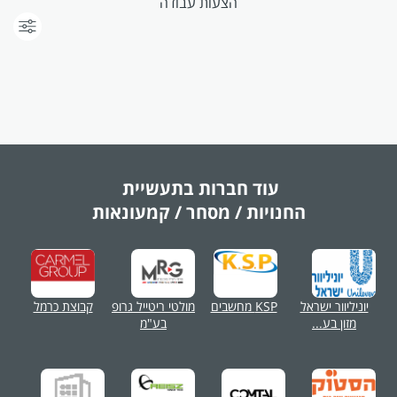
הצעות עבודה
עוד חברות בתעשיית
החנויות / מסחר / קמעונאות
יוניליוור ישראל
KSP מחשבים
מולטי ריטייל גרופ
קבוצת כרמל
מזון בע...
בע"מ