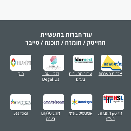
עוד חברות בתעשיית
ההייטק / חומרה / תוכנה / סייבר
אלביט מערכות
עידור מחשבים
דגל יו אס -
חילן
בע"מ
Degel Us
היי סק מעבדות
אומניסיס בע"מ
אומניטלקום
Startica
בע"מ
בע"מ