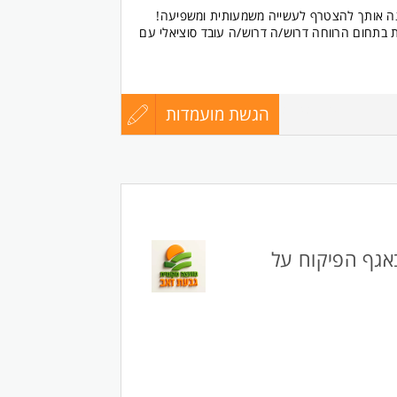
ה אותך להצטרף לעשייה משמעותית ומשפיעה!
ת בתחום הרווחה דרוש/ה דרוש/ה עובד סוציאלי עם
 ומניעת אלימות במשפחה, ועוד...
הגשת מועמדות
עדכון
8438472
גישים
יפוליות
קורות
ים שונים
החיים
בעבודה סוציאלית, עדיפות לתואר שני
לפני
צוות ומול ממשקים רבים
אגף הפיקוח על
שליחה
ם
ה
מיועדת לנשים ולגברים כאחד.