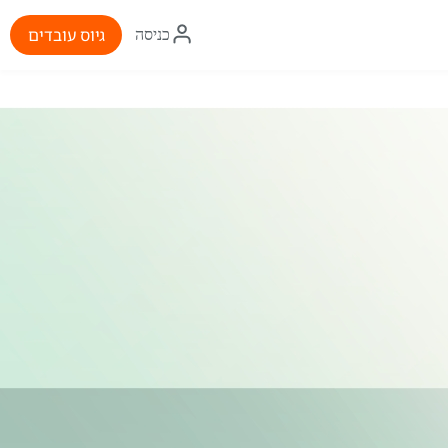
איקון
גיוס עובדים
כניסה
התחברות