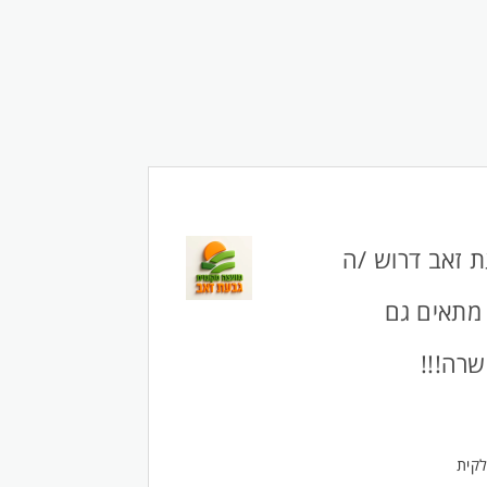
 זאב דרוש /ה
 מתאים גם
רה!!!
קית