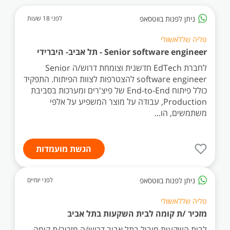
ניתן לפנות בווטסאפ
לפני 18 שעות
טליה שללאשוולי
Senior software engineer - תל אביב- היברידי
לחברת EdTech חדשנית וצומחת דרוש/ה Senior
software engineer להצטרפות לצוות הפיתוח. התפקיד
כולל פיתוח End-to-End של פיצ'רים ומערכות בסביבת
Production, עבודה על מוצר המשפיע על אלפי
משתמשים, הו...
הגשת מועמדות
ניתן לפנות בווטסאפ
לפני יומיים
טליה שללאשוולי
מזכיר /ת קומה לבית השקעות בתל אביב
לבית השקעות מוביל בתל אביב דרוש/ה מזכיר/ת קומה.