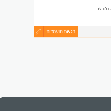
ם לנהלים
הגשת מועמדות
עדכון
8750631
קורות
החיים
לפני
כאחד.
שליחה