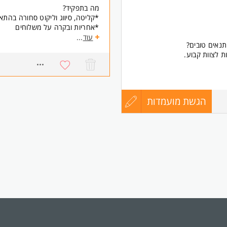
מה בתפקיד?
*קליטה, סיווג וליקוט סחורה בהתא
*אחריות ובקרה על משלוחים
*הנפקת תעודות משלוח ממוחשבות
עוד
...
נאים טובים?
*ארגון, סדר וניקיון המחסן
 לצוות קבוע.
דרישות:
מה אנחנו מחפשים?
למוד ולהתפתח.
ניסיון כמחסנאי
גישה לפריוריטי- יתרון
הגשת מועמדות
עדכון
876
רישיון על מלגזה
סדר, אחריות וראש גדול
יחסי אנוש טובים
קורות
* המשרה מיועדת לנשים ולגברים 
החיים
לפני
שליחה