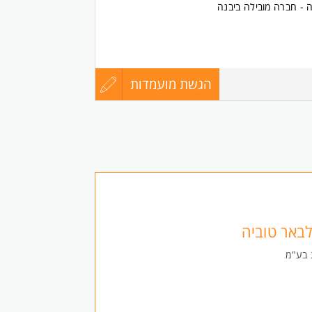
 - חברה מובילה ביבנה
 והכנת הזמנות
יקה ושינוע סחורות
הגשת מועמדות
עדכון
8696819
י העבודה
 פיזית כחלק מהתפקיד
קורות
ת
החיים
לפני
בת עבודה מקצועית ותנאים טובים למתאימים.
שליחה
לבאר טוביה
 בע"מ
בה
ך המשרה מיועדת לנשים ולגברים כאחד.