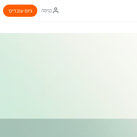
איקון
גיוס עובדים
כניסה
התחברות