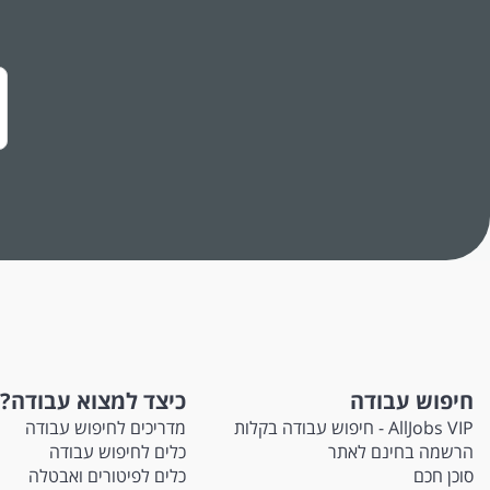
שמירה על סדר וארגון במחסן.
דרישות:
דרישות
רישיון נהיגה - חובה.
ניסיון קודם במחסן - יתרון.
אין חובה לרישיון מלגזה.
רישיון מלגזה - יתרון בלבד.
אחריות, סדר ויכולת עבודה בצוות.
שעות העבודה:
א'-ה'
08:00-17:15
ללא ימי שישי.
מיקום: רמת גן
חיפוש עבודה
כיצד למצוא עבודה?
המשרה מיועדת לנשים ולגברים כאחד. המשרה מיועד
AllJobs VIP - חיפוש עבודה בקלות
מדריכים לחיפוש עבודה
הרשמה בחינם לאתר
כלים לחיפוש עבודה
סוכן חכם
כלים לפיטורים ואבטלה