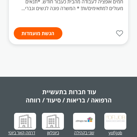
חמים אופציה לעבודה מהבית כעבור חודש. *תנאים
מעולים למתאימים/ות! * המשרה פונה לנשים וגברי...
הגשת מועמדות
עוד חברות בתעשיית
הרפואה / בריאות / סיעוד / רווחה
yofijob
שני בקהילה
ביופלאן
דרמה-קאר ביוטי