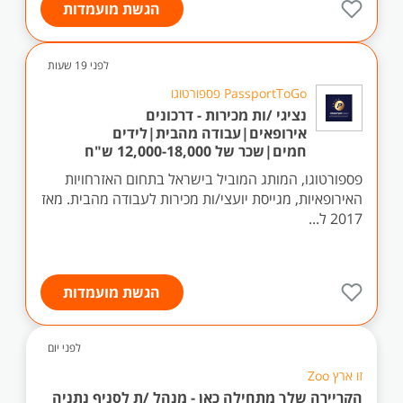
הגשת מועמדות
לפני 19 שעות
PassportToGo פספורטוגו
נציגי /ות מכירות - דרכונים
אירופאים|עבודה מהבית|לידים
חמים|שכר של 12,000-18,000 ש"ח
פספורטוגו, המותג המוביל בישראל בתחום האזרחויות
האירופאיות, מגייסת יועצי/ות מכירות לעבודה מהבית. מאז
2017 ל...
הגשת מועמדות
לפני יום
זו ארץ Zoo
הקריירה שלך מתחילה כאן - מנהל /ת לסניף נתניה