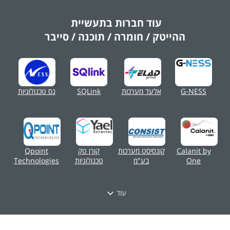
עוד חברות בתעשיית
ההייטק / חומרה / תוכנה / סייבר
G-NESS
אלעד מערכות
SQLink
נס טכנולוגיות
Calanit by
קונסיסט מערכות
קורן טק
Qpoint
One
בע"מ
טכנולוגיות
Technologies
עוד