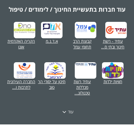
עוד חברות בתעשיית
החינוך / לימודים / טיפול
עתיד - רשת
קבוצת הרב
א.ד.נ.מ
הקריה האקדמית
חינוך ובתי ס...
תחומי עמל
אונו
חוויות ילדות
עתיד רשת
תיכון על יסודי הר
החברה העירונית
מכללות
טוב
לתרבות ו...
טכנולוג...
עוד