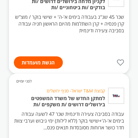
לקניון מלחה בירושלים דרושים /ות
בודקים /ות ביטחוניים /ות
שכר 45 שנ"ג בעבודה בימים א'-ה' + שישי בוקר / מוצ"ש
קרן פנסיה + קרן השתלמות מהיום הראשון חניה עבודה
בסביבה צעירה ודינמית
הגשת מועמדות
לפני יומיים
קבוצת T&M ישראל- סניף ירושלים
למתקן החדש של משרד המשפטים
בירושלים דרושים /ת משקפים /ות
עבודה בסביבה צעירה ודינמית שכר 47 לשעה עבודה
בימים א'-ה'+שישי בוקר (ללא לילות) ימי גיבוש וערבי צוות
חדר כושר ארוחות מסובסדות תנאים פנס...