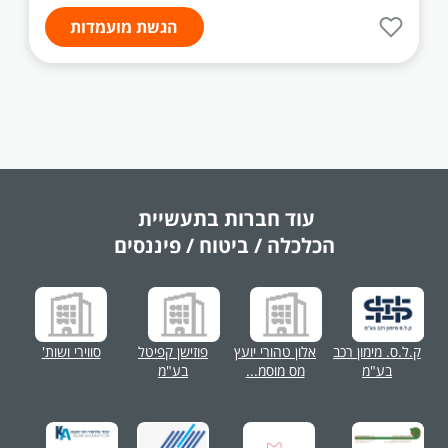
הגשת מועמדות
עוד חברות בתעשיית
הכלכלה / ביטוח / פיננסים
ק.ל.ס. מימון רכב
אלון טהורי יועץ
פוזישן קפיטל
סווירי ושות'
בע"מ
מס מוסמ...
בע"מ