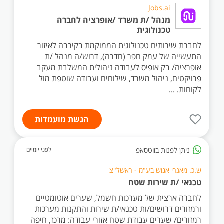
Jobs.ai
מנהל /ת משרד /אופרציה לחברה
טכנולוגית
לחברת שירותים טכנולוגית הממוקמת בקירבה לאיזור
התעשייה של עמק חפר (חדרה), דרוש/ה מנהל /ת
אופרציה/ בק אופיס לעבודה ניהולית המשלבת מעקב
פרויקטים, ניהול משרד, שילוחים ועבודה שוטפת מול
לקוחות. ...
הגשת מועמדות
ניתן לפנות בווטסאפ
לפני יומיים
ש.כ. מאגרי אנוש בע"מ - ראשל"צ
טכנאי /ת שירות שטח
לחברה ארצית של מערכות חשמל, שערים אוטומטיים
ורמזורים דרושים/ות טכנאי/ת שירות והתקנות מערכות
רמזורים/ שערים עבודת שטח אזורי עבודה: מרכז, חיפה