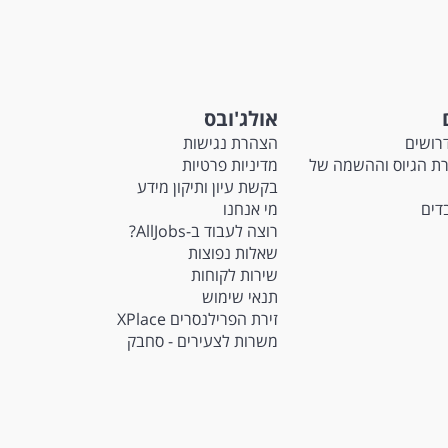
אולג'ובס
רושים
הצהרת נגישות
M - חברת הגיוס וההשמה של
מדיניות פרטיות
בקשת עיון ותיקון מידע
בדים
מי אנחנו
רוצה לעבוד ב-AllJobs?
שאלות נפוצות
שירות לקוחות
תנאי שימוש
זירת הפרילנסרים XPlace
משרות לצעירים - סחבק