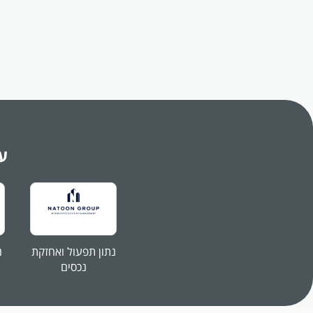
ני
דר
דר
- 
- 
- 
- 
מ
עו
של
כ
נתון תפעול ואחזקת
נ
נכסים