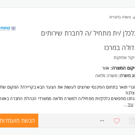
משרה בלעדית
לכלן /ית מתחיל /ה לחברת שירותים
דולה במרכז
קוד אחזקות
יקום המשרה:
אזור
וג משרה:
משרה מלאה
גרי תואר בתחום הפיננסי שרוצים לעשות את הצעד הבא בקריירה? המקום של
לנו!
חנו מחפשים כלכלן/ית מתחיל/ה למשרה מלאה ממשרדי הנהלת החברה באזור.
פקיד מתאים לבוגרי תואר בכלכלה או מנהל עסקים עם ניסיון התחלתי של עד 
עוד
...
ציע הזדמנות מעולה לצמוח ולהתפתח בארגון דינמי ומוביל.
הגשת מועמדות
8769599
 כולל התפקיד?
חור פרויקטים וניתוחי רווחיות
ודה שוטפת עם דוחות ומסדי נתונים גדולים