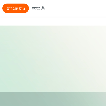
איקון
גיוס עובדים
כניסה
התחברות