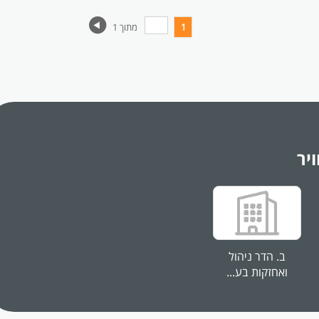
1
מתוך 1
החיים
לפני
שליחה
יר
ברים
ב. הדר ניהול
ואחזקות בע...