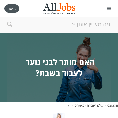
דף הבית
חיפוש חדש
האם מותר לבני נוער 
ניהול החיפושים שלי
לעבוד בשבת?
רכישת AllJobs VIP
כמה אתם שווים?
אולג'ובס
»
עולם העבודה - מאמרים
»
»
קורסים אונליין