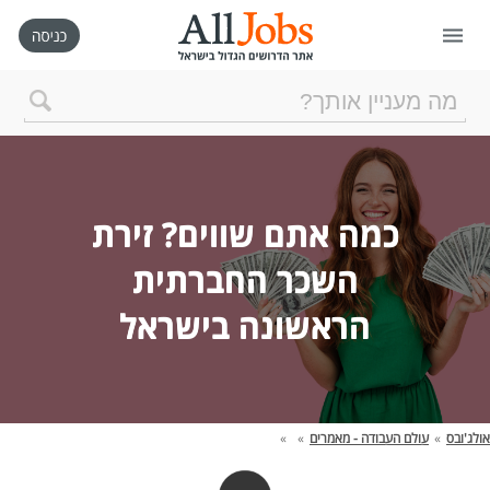
דף הבית
חיפוש חדש
כמה אתם שווים? זירת
ניהול החיפושים שלי
השכר החברתית
הראשונה בישראל
רכישת AllJobs VIP
כמה אתם שווים?
אולג'ובס
»
עולם העבודה - מאמרים
»
»
קורסים אונליין