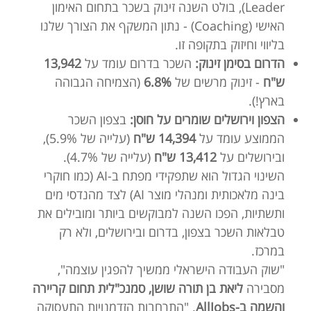
Leader), בולט השנה זינוק בשכר בתחום האימון
האישי (Coaching) - נתון המשקף את הצורך שלנו
בליווי וחיזוק בתקופה זו.
הדרום בסימן זינוק:
השכר בדרום עומד על
13,942
ש"ח
- זינוק מרשים של
6.8%
(הצמיחה הגבוהה
בארץ!).
הצפון וירושלים שומרים על חוסן:
בצפון השכר
הממוצע עומד על
14,394 ש"ח
(עלייה של 5.9%),
ובירושלים על
13,412 ש"ח
(עלייה של 4.7%).
השינוי הגדול הוא שתפקידי מפתח ב-AI (כמו חוקרי
בינה מלאכותית ומנהלי מוצר AI) לצד מהנדסי מים
ותשתיות, הפכו השנה למבוקשים ביותר ומובילים את
טבלאות השכר בצפון, בדרום ובירושלים, ולא רק
במרכז.
"שוק העבודה הישראלי ממשיך להפגין עוצמה",
מסבירה
ליאת בן תורה שושן, סמנכ"לית תחום קריירה
והשמה ב-AllJobs
. "התרחבות הזדמנויות התעסוקה