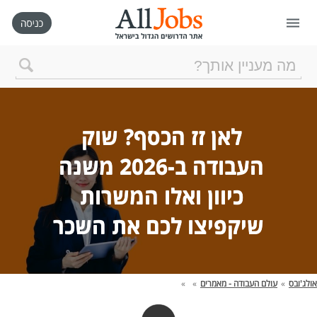
דף הבית
חיפוש חדש
לאן זז הכסף? שוק 
העבודה ב-2026 משנה 
ניהול החיפושים שלי
כיוון ואלו המשרות 
רכישת AllJobs VIP
שיקפיצו לכם את השכר

כמה אתם שווים?
אולג'ובס
»
עולם העבודה - מאמרים
»
»
קורסים אונליין