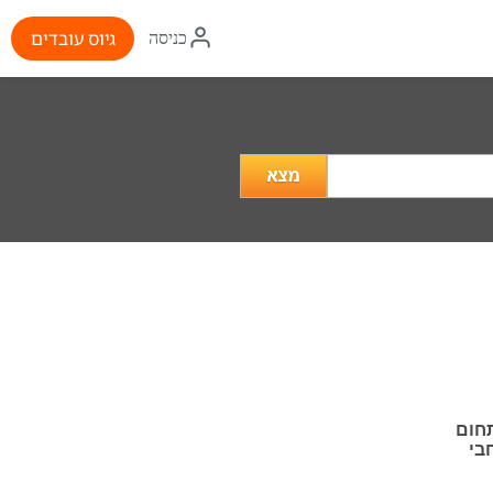
איקון
גיוס עובדים
כניסה
התחברות
מה
מעניין
אותך?
תחום
 רחבי