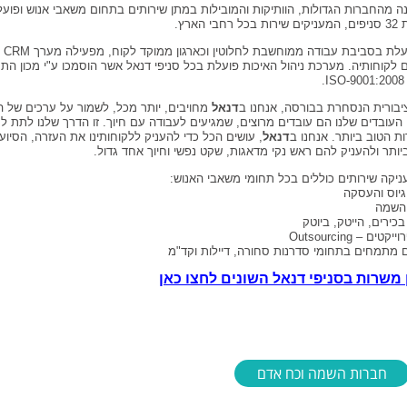
ה מהחברות הגדולות, הוותיקות והמובילות במתן שירותים בתחום משאבי אנוש ופוע
בי הארץ.
פועלת בסב
לקוחותיה. מערכת ניהול האיכות פועלת בכל סניפי דנאל אשר הוסמכו ע"י מכון התק
.
בורית הנסחרת בבורסה, אנחנו ב
דנאל
מחויבים, יותר מכל, לשמור על ערכים של הו
 העובדים שלנו הם עובדים מרוצים, שמגיעים לעבודה עם חיוך. זו הדרך שלנו לתת ל
ת הטוב ביותר. אנחנו ב
דנאל
, עושים הכל כדי להעניק ללקוחותינו את העזרה, הסיוע 
יותר ולהעניק להם ראש נקי מדאגות, שקט נפשי וחיוך אחד גדול.
יקה שירותים כוללים בכל תחומי משאבי האנוש:
 גיוס והעסקה
 השמה
כירים, הייטק, ביוטק
טים – Outsourcing
ם מתמחים בתחומי סדרנות סחורה, דיילות וקד"מ
 משרות בסניפי דנאל השונים לחצו כאן
חברות השמה וכח אדם