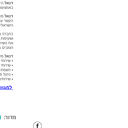
דנאל
הינ
באמצעות 32 סניפים, המעניקים שירות בכל רח
דנאל
הקשר עם 
הישראלי ISO-9001:2008
כחברה צי
ושקיפות.
את השירו
הטובים ב
דנאל
מענ
• שירותי
• שירותי
• השמת ב
• ניהול פרוייק
• שירותי
למגוון
מדור: