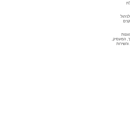
לת
יבת עבודה ממוחשבת לחלוטין וכארגון ממוקד לקוח, מפעילה מערך CRM לניהול
נים
גנות
ך, המעסיק,
והשירות