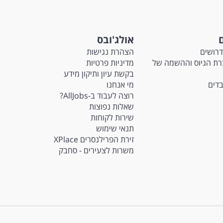
ם
אולג'ובס
דרושים
הצהרת נגישות
M - חברת הגיוס וההשמה של
מדיניות פרטיות
בקשת עיון ותיקון מידע
בדים
מי אנחנו
רוצה לעבוד ב-AllJobs?
שאלות נפוצות
שירות לקוחות
תנאי שימוש
זירת הפרילנסרים XPlace
משרות לצעירים - סחבק