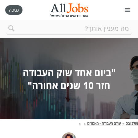
דף הבית
חיפוש חדש
"ביום אחד שוק העבודה
ניהול החיפושים שלי
חזר 10 שנים אחורה"
רכישת AllJobs VIP
כמה אתם שווים?
אולג'ובס
»
עולם העבודה - מאמרים
»
»
קורסים אונליין