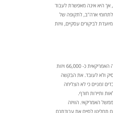
ב הטסים לארה"ב, אך היא אינה מאפשרת לעבוד
 לתחומי ארה"ב, לתקופה של
נים. הוויזה כוללת שתי אשרות כניסה נפרדות המונפקות בוויזה אחת - ויזת B1 המיועדת לביקורים עסקיים, וויזת
ויזת H2B היא ויזה לעובדים זמניים ללא כישורים מיוחדים. בכל שנה מנפיקה מחלקת ההגירה האמריקאית כ- 66,000 ויזות
סיק ולא לעובד. את הבקשה
ים זמניים כי לא הצליחה
משל האמריקאי. הוויזה
ם תחליטו לסיים את עבודתכם