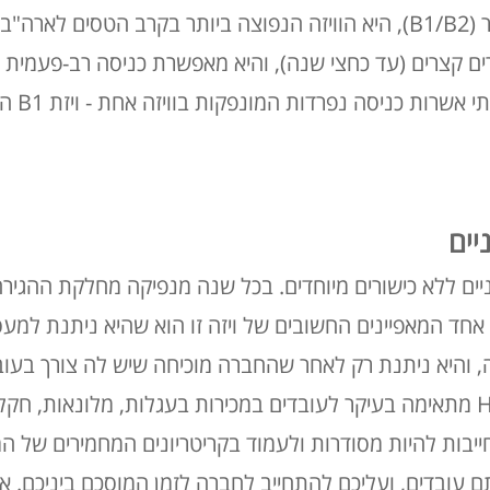
ראשית, חשוב לדעת כי ויזת תייר (B1/B2), היא הוויזה הנפוצה ביותר בקר
ורים קצרים (עד כחצי שנה), והיא מאפשרת כניסה רב-פעמית
עד עשר ש
אחד המאפיינים החשובים של ויזה זו הוא שהיא ניתנת למע
 והיא ניתנת רק לאחר שהחברה מוכיחה שיש לה צורך בעובד
יבות להיות מסודרות ולעמוד בקריטריונים המחמירים של המ
 עובדים, ועליכם להתחייב לחברה לזמן המוסכם ביניכם. א