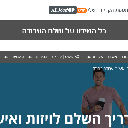
ת
מפת הקריירה שלי
AllJobs VIP
ודה ראשונה
|
שכר והטבות
|
50 פלוס
|
קריירה
|
בכירים
|
עבודה לנוער
|
עבודה
 ואישורי עבודה בחו"ל
יך השלם לויזות ואיש