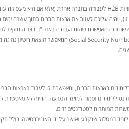
בחברה, לא תוכלו להשתמש בוויזת H2B לעבודה בחברה אחרת (אלא אם היא
ו), ויהיה עליכם לעזוב את ארצות הברית בתוך עשרה ימים מ
ן הגדול של ויזת H2B הוא שהוויזה מאפשרת שהות ועבודה בארה"ב בצורה חוק
מספר ביטוח לאומי בארה"ב (Social Security Number) המאפשר 
נים.
קבל ללימודים בארצות הברית, ומאפשרת לו לעבוד בארצות הברי
נט ללימודים וסמוך למועד הנסיעה. הוויזה לא מאפשרת לע
רות המותרות לסטודנטים זרים.
לומד במסלול שנקבע ואושר על ידי האוניברסיטה, כולל תק