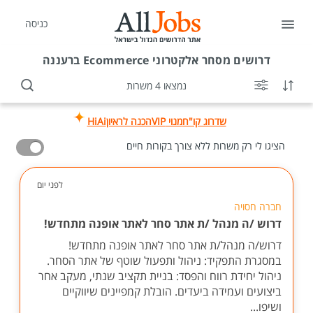
כניסה
דרושים
מסחר אלקטרוני Ecommerce ברעננה
נמצאו 4 משרות
שדרוג קו"ח
מנוי VIP
הכנה לראיון
HiAi
הציגו לי רק משרות ללא צורך בקורות חיים
לפני יום
חברה חסויה
דרוש /ה מנהל /ת אתר סחר לאתר אופנה מתחדש!
דרוש/ה מנהל/ת אתר סחר לאתר אופנה מתחדש!
במסגרת התפקיד: ניהול ותפעול שוטף של אתר הסחר.
ניהול יחידת רווח והפסד: בניית תקציב שנתי, מעקב אחר
ביצועים ועמידה ביעדים. הובלת קמפיינים שיווקיים
ושיפו...