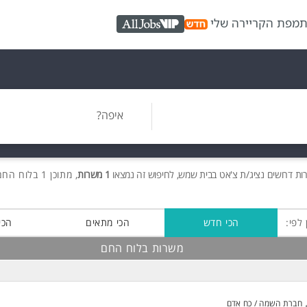
ת
מפת הקריירה שלי
AllJobs VIP
איפה?
רות
דרושים
נציג/ת צ'אט בבית שמש, לחיפוש זה נמצאו
1 משרות
, מתוכן 1 בלוח החם חינם!
 לפי:
הכי חדש
הכי מתאים
הכי
משרות בלוח החם
חברת השמה / כח אדם