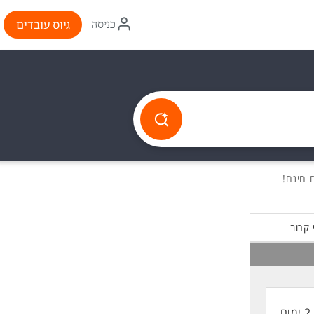
איקון
גיוס עובדים
כניסה
התחברות
 קרוב
2 ימים