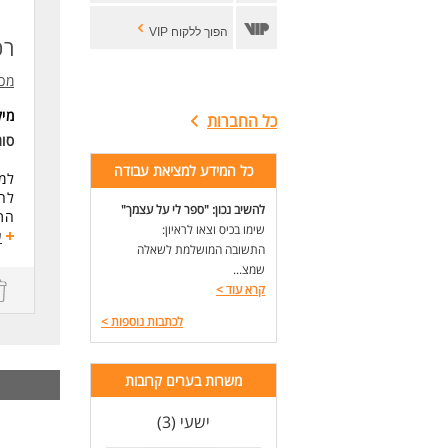
הפוך ללקוח VIP
רכ
מכו
מי
כל החברות
סו
כל המידע למציאת עבודה
למר
לחב
להשיב נכון: "ספר לי על עצמך"
התפ
שימו בכיס וצאו לראיון:
העב
ע
התשובה המושלמת לשאלה
קלי
שמצ...
תנא
קרא עוד
>
דרי
לכתבות נוספות
>
ניס
לעו
משרות בערים קרובות
ישעי (3)