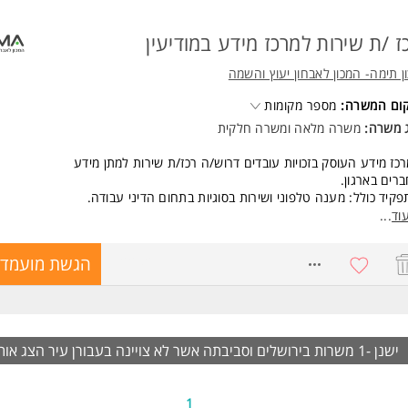
ז /ת שירות למרכז מידע במודיעין
ן תימה- המכון לאבחון יעוץ והשמה
קום המשרה:
מספר מקומות
ג משרה:
משרה מלאה
ו
משרה חלקית
כז מידע העוסק בזכויות עובדים דרוש/ה רכז/ת שירות למתן מידע
רים בארגון.
קיד כולל: מענה טלפוני ושירות בסוגיות בתחום הדיני עבודה.
ודה במשרדי החברה במודיעין אפשרות למשרה חלקית / מלאה.
וד
...
טה כעובד/ת במגזר ציבורי - עם סל הטבות נרחב.
ים טובים למתאימים!
8722921
הגשת מועמדו
שות:
יון בתפקיד דומה - יתרון. המשרה מיועדת לנשים ולגברים כאחד.
ד משרות ומידע על מכון תימה- המכון לאבחון יעוץ והשמה >
ישנן -1 משרות בירושלים וסביבתה אשר לא צויינה בעבורן עיר
הצג אות
1