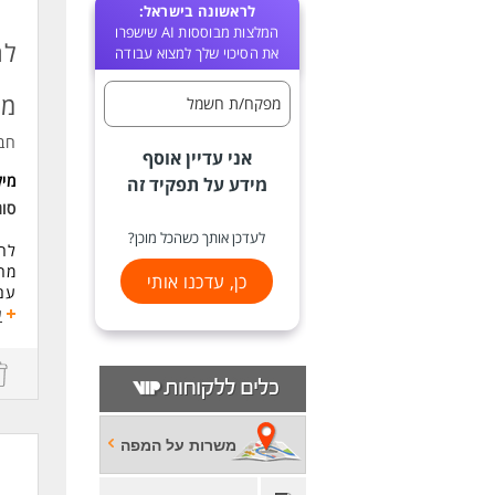
לראשונה בישראל:
המלצות מבוססות AI שישפרו
לח
את הסיכוי שלך למצוא עבודה
מת
מפקח/ת חשמל
חב
אני עדיין אוסף
מי
מידע על תפקיד זה
סו
לעדכן אותך כשהכל מוכן?
לחב
מהנ
כן, עדכנו אותי
עם 
עב
ע
במ
אחר
מפק
אח
בני
משרות על המפה
איס
שמי