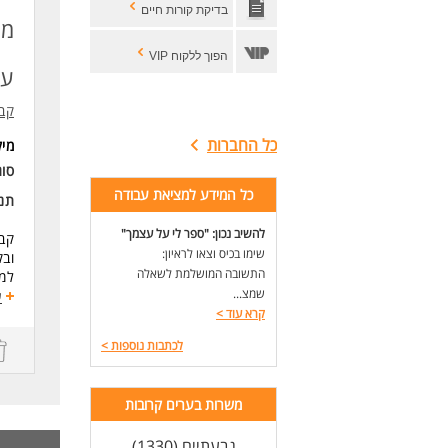
הח
בדיקת קורות חיים
השו
הפוך ללקוח VIP
דרי
עב
עבו
הנ
קבו
ניס
כל החברות
מי
הש
סו
יכו
ניס
כל המידע למציאת עבודה
תנא
ניס
להשיב נכון: "ספר לי על עצמך"
קבו
שימו בכיס וצאו לראיון:
ובק
התשובה המושלמת לשאלה
למס
שמצ...
ע
דרי
קרא עוד
>
מה
לכתבות נוספות
>
משמ
ידע
משרות בערים קרובות
יכו
נכו
גבעתיים (1330)