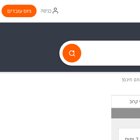
איקון
גיוס עובדים
כניסה
התחברות
 קרוב
2 ימים