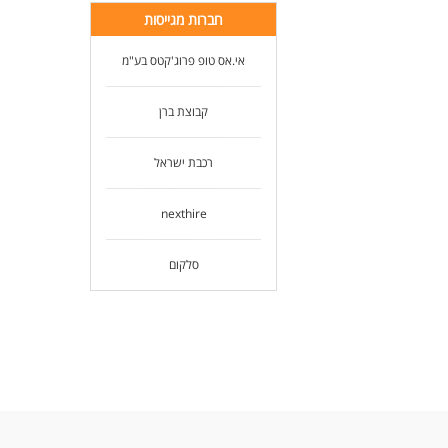
חברות מגייסות
אי.אס טופ פרוג'קטס בע"מ
קבוצת ברן
רכבת ישראל
nexthire
סלקום