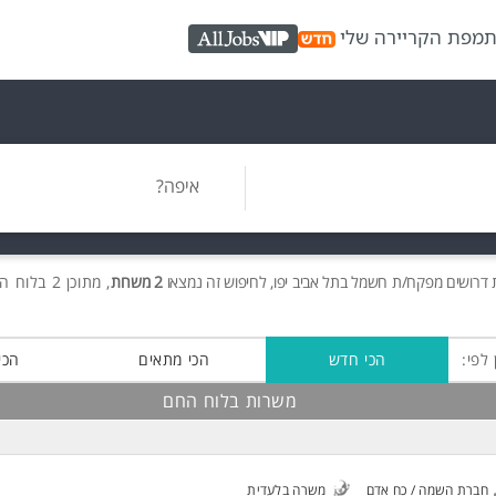
ת
מפת הקריירה שלי
AllJobs VIP
איפה?
ת
דרושים
מפקח/ת חשמל בתל אביב יפו, לחיפוש זה נמצאו
2 משרות
, מתוכן 2 בלוח החם חינם!
 לפי:
הכי חדש
הכי מתאים
הכי
משרות בלוח החם
חברת השמה / כח אדם
משרה בלעדית