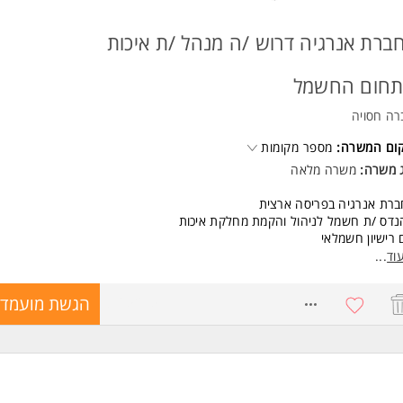
ברת אנרגיה דרוש /ה מנהל /ת איכות
חום החשמל
רה חסויה
קום המשרה:
מספר מקומות
ג משרה:
משרה מלאה
רת אנרגיה בפריסה ארצית
דס /ת חשמל לניהול והקמת מחלקת איכות
רישיון חשמלאי
ודת משרד ושטח בחינת כל האתרים בארץ
וד
...
סגרת התפקיד:
8765275
הגשת מועמדו
יות לבקרת איכות ברמה רוחבית: הכשרת צוותים, בניית חומרים לצוותים חדשים
חי חשמל, ומנהלי הקמה.
ריות כוללת על תהליך ההכשרה של מפקחי החשמל
ית חומרי ההכשרה ושיפורם באופן מתמיד.
וף חומרים על סמך מקרי שטח והטמעתם בפועל.
רה על מקצועיות הצוותים - הדרכת שוטפות על ידי הפעלת מדריכים מקצועיים 