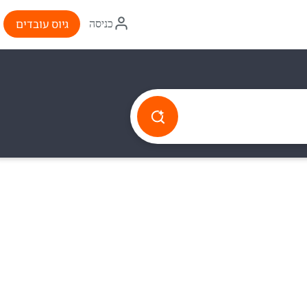
איקון
גיוס עובדים
כניסה
התחברות