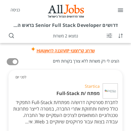
כניסה
דרושים
Senior Full Stack Developer בראש העין
נמצאו 2 משרות
שדרוג קו"ח
מנוי VIP
הכנה לראיון
HiAi
הציגו לי רק משרות ללא צורך בקורות חיים
לפני יום
Startica
מפתח /ת Full-Stack
לחברת סטרטיקה דרוש/ה מפתח/ת Full-Stack התפקיד
כולל פיתוח ותחזוקת אתרי החברה, במטרה לייצר פתרונות
טכנולוגיים המותאמים לצרכים העסקיים של החברה.
עבודה בצוות עבור פרויקטים שיווקיים ב Web. אי...