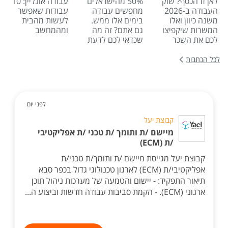
לאן זז הכסף? שוק
50% מהישראלים
עבודה אונליין: 10
העבודה ב-2026
מחפשים עבודה
עבודות שאפשר
משנה כיוון ואלו
בימים אלו ממש.
לעשות מהבית
המשרות שיקפיצו
גם אתם? זה מה
ומהמחשב
לכם את השכר
שכדאי לכם לדעת
לכל הכתבות
לפני יום
קבוצת יעל
מיישם /ת ותומך /ת טכני /ת אפליקטיבי
/ת (ECM)
קבוצת יעל מגייסת מיישם /ת ותומך/ת טכני/ת
אפליקטיבי/ת (ECM) לארגון טכנולוגי גדול בכפר סבא
תיאור התפקיד: - יישום והטמעה של מערכות ניהול תוכן
ארגוני (ECM). - הקמת סביבות עבודה חדשות וביצוע ה...