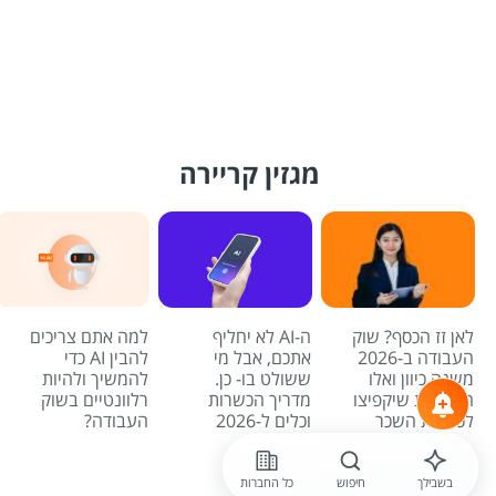
מגזין קריירה
לאן זז הכסף? שוק
ה-AI לא יחליף
למה אתם צריכים
העבודה ב-2026
אתכם, אבל מי
להבין AI כדי
משנה כיוון ואלו
ששולט בו- כן.
להמשיך ולהיות
המשרות שיקפיצו
מדריך הכשרות
רלוונטיים בשוק
לכם את השכר
וכלים ל-2026
העבודה?
לכל הכתבות
בשבילך
חיפוש
כל החברות