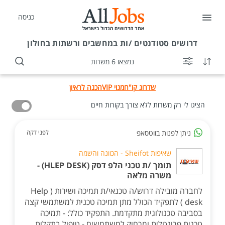
כניסה
דרושים
סטודנטים /ות במחשבים ורשתות בחולון
נמצאו 6 משרות
שדרוג קו"ח
מנוי VIP
הכנה לראיון
הציגו לי רק משרות ללא צורך בקורות חיים
ניתן לפנות בווטסאפ
לפני דקה
שאיפות Sheifot - הכוונה והשמה
תומך /ת טכני הלפ דסק (HLEP DESK) -
משרה מלאה
לחברה מובילה דרוש/ה טכנאי/ת תמיכה ושירות ( Help
desk ) לתפקיד הכולל מתן תמיכה טכנית למשתמשי קצה
בסביבה טכנולוגית מתקדמת. התפקיד כולל: - תמיכה
טכנית פרונטלית ומרחוק למשתמשים - טיפול בתקלות...