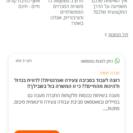
איך האישיות שלכם
חדש ב-AllJobs: כל
אשף כתיבת קורות
משפיעה על הדרך
משרות המכרזים
חיים - חינם
המקצועית שלכם?
הממשלתיים
והציבוריים, אצלנו
באתר!
לכל הכתבות
ניתן לפנות בווטסאפ
לפני 3 ימים
חברה חסויה
רוצה לעבוד בסביבה צעירה ואנרגטית?! לרוויח בגדול
ולהינות מהחיים?? כי זו המשרה בול בשבילך!!
מענה בשיחות נכנסות מלקוחות החברה מענה גם
במיילים ובוואטסאפ סביבת עבודה צעירה ודינאמית סיבוס,
מתנות,...