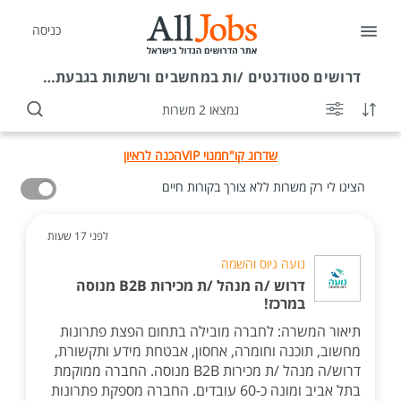
כניסה
דרושים
סטודנטים /ות במחשבים ורשתות בגבעתיים
נמצאו 2 משרות
שדרוג קו"ח
מנוי VIP
הכנה לראיון
הציגו לי רק משרות ללא צורך בקורות חיים
לפני 17 שעות
נועה גיוס והשמה
דרוש /ה מנהל /ת מכירות B2B מנוסה
במרכז!
תיאור המשרה: לחברה מובילה בתחום הפצת פתרונות
מחשוב, תוכנה וחומרה, אחסון, אבטחת מידע ותקשורת,
דרוש/ה מנהל /ת מכירות B2B מנוסה. החברה ממוקמת
בתל אביב ומונה כ-60 עובדים. החברה מספקת פתרונות