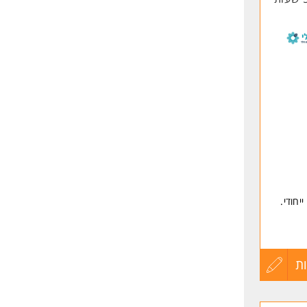
יחודי.
פלות
ת
עדכון
קורות