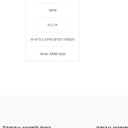
אלאור
א.ד.נ.מ
העמותה לקידום החינוך בת"א-יפו
אקים AKIM ישראל