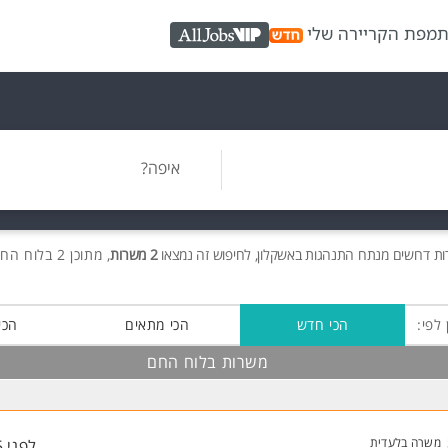
ת
מפת הקריירה שלי
AllJobs VIP
איפה?
ות
דרושים
מנתח התנהגות באשקלון, לחיפוש זה נמצאו
2 משרות
, מתוכן 2 בלוח החם חינם!
 לפי:
הכי חדש
הכי מתאים
הכי
משרות בלוח החם
משרה בלעדית
לפני 5 שעות