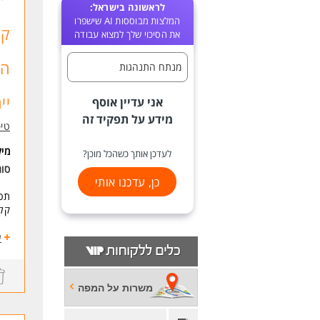
לראשונה בישראל:
המלצות מבוססות AI שישפרו
קל
את הסיכוי שלך למצוא עבודה
הה
מנתח התנהגות
יי
אני עדיין אוסף
מידע על תפקיד זה
טיפ
מי
לעדכן אותך כשהכל מוכן?
סוג
כן, עדכנו אותי
תכנ
קלי
אנו
ע
בעל
מה 
משרות על המפה
* תכ
* ל
* מ