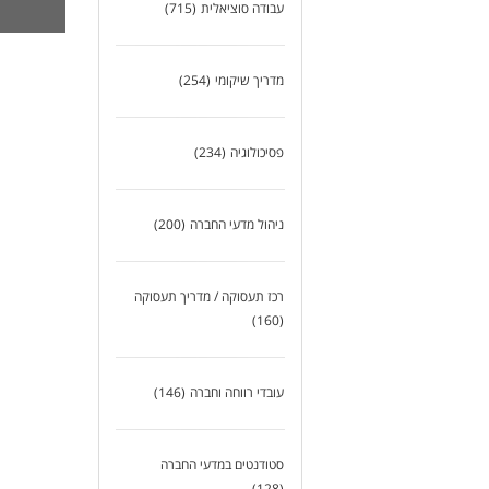
עבודה סוציאלית
(715)
גיו
פרי
מדריך שיקומי
(254)
למה
פית
פסיכולוגיה
(234)
ליו
אפש
עבו
ניהול מדעי החברה
(200)
יצי
שכר
דרי
רכז תעסוקה / מדריך תעסוקה
מה
(160)
* ת
* ר
* נ
* מ
עובדי רווחה וחברה
(146)
הע
מאמ
סטודנטים במדעי החברה
לצ
(128)