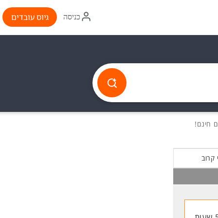
איקון
גיוס עובדים
כניסה
התחברות
 קרוב