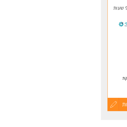
החיים
לפני
שליחה
קת
פול
ת
עדכון
קורות