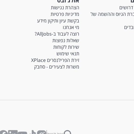
ם
אולג'ובס
דרושים
הצהרת נגישות
Ma - חברת הגיוס וההשמה של
מדיניות פרטיות
בקשת עיון ותיקון מידע
ובדים
מי אנחנו
רוצה לעבוד ב-AllJobs?
שאלות נפוצות
שירות לקוחות
תנאי שימוש
זירת הפרילנסרים XPlace
משרות לצעירים - סחבק