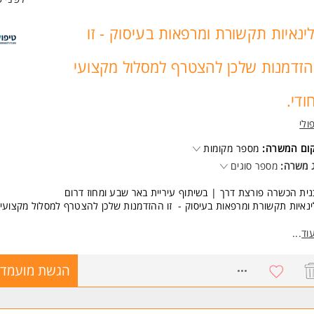
ינאיות תקשורת ומרפאות בעיסוק - זו
זדמנות שלכן להצטרף למסלול מקצועי
חודי.
ולי
קום המשרה:
מספר מקומות
 משרה:
מספר סוגים
ית הכשרה פורצת דרך | בשיתוף עיריית באר שבע ומחוז דרום
נאיות תקשורת ומרפאות בעיסוק - זו ההזדמנות שלכן להצטרף למסלול מקצועי י
 משיקים תכנית הכשרה חדשנית בשיתוף כללית - מחוז דרום, המיועדת גם למט
וד
...
ות רישיון משרד הבריאות וגם למטפלות חדשות בתחילת דרכן.
8675968
הגשת מועמדו
מחכה לכן?
נית הכשרה מקצועית ויוקרתית בהיקף של 40 שעות אקדמאיות במימון מלא
יווי והדרכה לאורך כל הדרך.
סלול שכר הגבוה ביותר