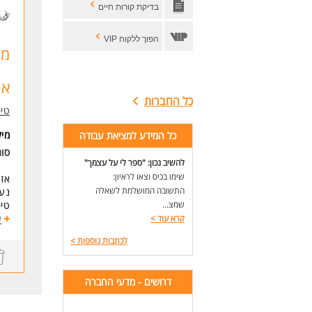
בדיקת קורות חיים
* ה
בה
הפוך ללקוח VIP
מט
מספ
דרי
אר
מה
כל החברות
* ת
טיפ
* ר
* נ
מי
כל המידע למציאת עבודה
*ב
סוג
להשיב נכון: "ספר לי על עצמך"
של
שימו בכיס וצאו לראיון:
אז 
* ה
התשובה המושלמת לשאלה
נעי
שמצ...
טיפ
לעו
קרא עוד
>
ע
לכתבות נוספות
>
לרג
להצ
אנו
דרושים - מדעי החברה
מיק
גני