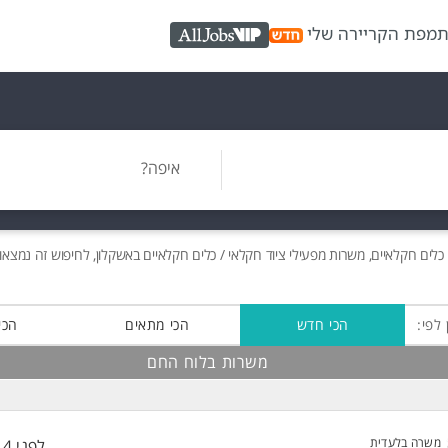
ת
מפת הקריירה שלי
AllJobs VIP
איפה?
כלים חקלאיים, משרות מפעילי ציוד חקלאי / כלים חקלאיים באשקלון, לחיפוש זה נמצאו
 לפי:
הכי חדש
הכי מתאים
הכי
משרות בלוח החם
משרה בלעדית
לפני 14 שעות