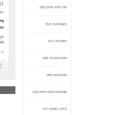
הד
- נ
בוגרי מדעי החיים
(82)
- י
חב
- נ
מי
ביוטכנולוגיה
(52)
סו
לקי
גיאוגרפיה
(51)
מנ
דרי
ע
יתר
מהנדס סביבתי
(49)
ידע
יכו
הבנ
מהנדס מזון
(44)
יכו
סטודנטים במדעי החיים
(32)
ביולוג / בוטנאי
(31)