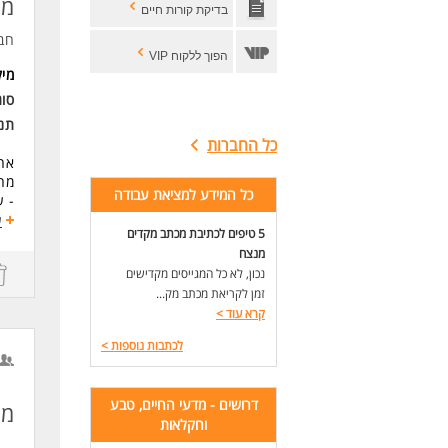
מג
בדיקת קורות חיים
-יכ
-נכ
חב
-סד
הפוך ללקוח VIP
מי
-יכ
-רי
סו
ריש
תנא
כל החברות
אחר
מה
כל המידע למציאת עבודה
- ע
- ת
ע
5 טיפים לכתיבת מכתב מקדים
- א
מנצח
- א
נכון, לא כל המגייסים מקדישים
- מ
זמן לקריאת מכתב מק...
- מ
קרא עוד
>
- מ
- א
לכתבות נוספות
>
הע
הגנ
דרושים - מדעי החיים, טבע
מנ
וחקלאות
דרי
- נ