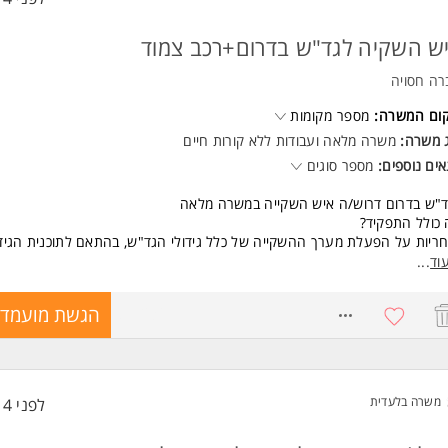
ש השקיה לגד"ש בדרום+רכב צמוד
רה חסויה
קום המשרה:
מספר מקומות
ג משרה:
משרה מלאה
ו
עבודות ללא קורות חיים
ים נוספים:
מספר סוגים
ד"ש בדרום דרוש/ה איש השקייה במשרה מלאה
כולל התפקיד?
ריות על הפעלת מערך ההשקייה של כלל גידולי הגד"ש, בהתאם לתוכנית הגיד
שתנה.
וד
...
חזוקת מערכות המים ושיפור תשתיות ההשקייה.
8772361
הגשת מועמדו
שות:
 נדרש ממך?
סיון בתחום החקלאות.
כרות עם מערכות מים והשקייה.
יון בעבודה עם מערכת ICC - יתרון.
משרה בלעדית
לפני 14 שעות
ריות, מסירות ומחויבות לתפקיד.
איפה להתמקצע בעולמות החקלאות בתחום ההשקייה.
ולת למידה והכרות עם תוכנות מחשב.