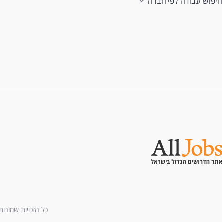
חיפוש עבודה לפי חברה
כל הזכויות שמורות לחברת All U Need בע"מ - בני ברמן 2, מגדל 