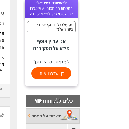
לראשונה בישראל:
המלצות מבוססות AI שישפרו
אי
את הסיכוי שלך למצוא עבודה
חב
מפעילי כלים חקלאיים /
ציוד חקלאי
מי
סו
אני עדיין אוסף
מידע על תפקיד זה
תנא
לג
לעדכן אותך כשהכל מוכן?
מה 
-אח
כן, עדכנו אותי
המ
ע
- ת
דרי
מה
-ני
- ה
-ניס
משרות על המפה
-אח
-ש
-יכ