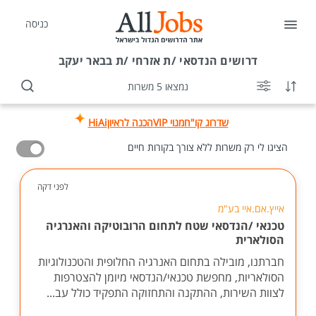
כניסה
דרושים
הנדסאי /ת אזרחי /ת בבאר יעקב
נמצאו 5 משרות
שדרוג קו"ח
מנוי VIP
הכנה לראיון
HiAi
הציגו לי רק משרות ללא צורך בקורות חיים
לפני דקה
אייץ.אם.איי בע"מ
טכנאי /הנדסאי שטח לתחום הרובוטיקה והאנרגיה
הסולארית
חברתנו, מובילה בתחום האנרגיה החלופית והטכנולוגיות
הסולאריות, מחפשת טכנאי/הנדסאי מיומן להצטרפות
לצוות השירות, ההתקנה והתחזוקה התפקיד כולל עב...