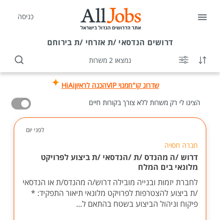
כניסה
דרושים
הנדסאי /ת אזרחי /ת בירוחם
נמצאו 2 משרות
שדרוג קו"ח
מנוי VIP
הכנה לראיון
HiAi
הציגו לי רק משרות ללא צורך בקורות חיים
לפני יום
חברה חסויה
דרוש /ה מהנדס /ת /הנדסאי /ת ביצוע לפרויקט
מלונאי בים המלח
לחברת יזמות ובנייה מובילה דרוש/ה מהנדס/ת או הנדסאי
/ת ביצוע להצטרפות לפרויקט מלונאי תיאור התפקיד: *
פיקוח וניהול הביצוע בשטח בהתאם ל...