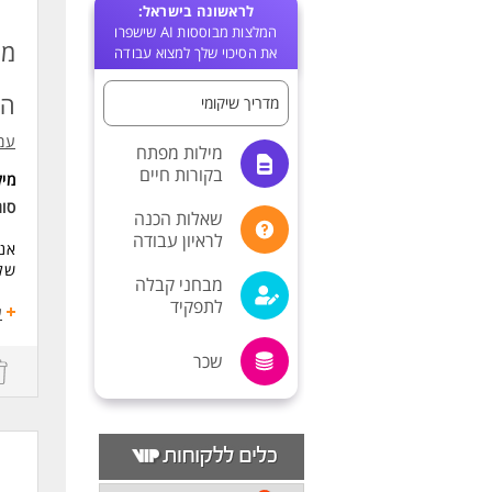
לראשונה בישראל:
המלצות מבוססות AI שישפרו
מד
את הסיכוי שלך למצוא עבודה
הת
מדריך שיקומי
עמ
מילות מפתח
בקורות חיים
מי
סו
שאלות הכנה
לראיון עבודה
אנח
שלכ
מבחני קבלה
לתפקיד
למה
ע
* ע
* ק
שכר
* י
* א
היק
דרי