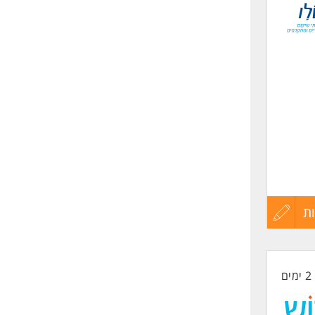
לפני
שליחה
ת
עדכון
קורות
2 ימים
החיים
לפני