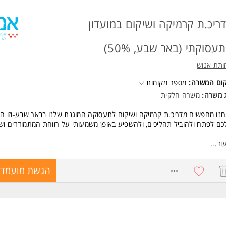
ריכ.ת קרמיקה ושיקום במועדון
עסוקתי (באר שבע, 50%)
ותת אנוש
קום המשרה:
מספר מקומות
ג משרה:
משרה חלקית
נו מחפשים מדריכ.ת קרמיקה ושיקום לתעסוקה המוגנת שלנו בבאר שבע-וזו ה
ם לפתח ולהוביל תהליכים, ולהשפיע באופן משמעותי על רווחת המתמודדים וש
 כדאי לעבוד אצלנו?
וד
...
בודה באנוש- הארגון המוביל והמשפיע בישראל לקידום בריאות ורווחה נפשית.
בלת הדרכה וליווי פרטני
8486303
הגשת מועמדו
ציאה ללימודים, קורסים והכשרות
ופק התקדמות מקצועי בתחום בריאות הנפש
ף משרה: 50%
שות: