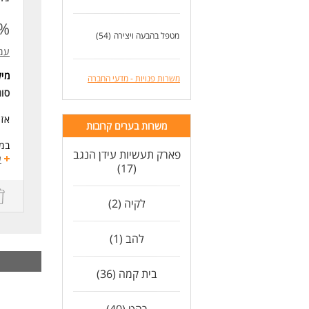
דרי
יכו
0%)
אמפ
מטפל בהבעה ויצירה
(54)
עמ
לעו
מי
משרות פנויות - מדעי החברה
סו
אז 
משרות בערים קרובות
במס
פארק תעשיות עידן הנגב
תפק
ע
(17)
אל 
העב
לקיה (2)
למה
להב (1)
המל
קבל
בית קמה (36)
דרי
מה 