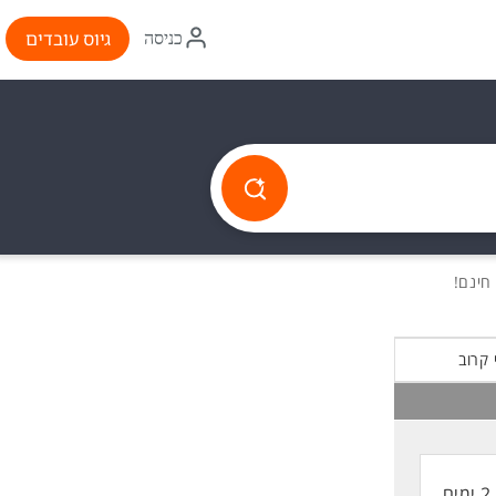
איקון
גיוס עובדים
כניסה
התחברות
 קרוב
2 ימים