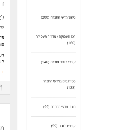
דר
קבל
דרי
לצ
ניהול מדעי החברה
(200)
מה
- א
שלו
- נ
- ג
רכז תעסוקה / מדריך תעסוקה
מי
- י
(160)
סוג
- י
- נ
לעב
אנח
היק
עובדי רווחה וחברה
(146)
מה
ע
המו
ליו
סטודנטים במדעי החברה
בני
לעו
(128)
תינ
תנא
הי
בוגרי מדעי החברה
(99)
אפש
סבס
המל
קרימינולוגיה
(59)
מד