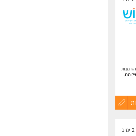
הזדמנות
יקומם.
ת
עדכון
קורות
2 ימים
החיים