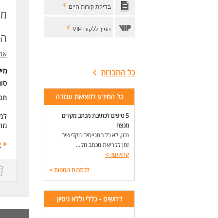
(ב
בדיקת קורות חיים
מפ
-אר
-בו
הפוך ללקוח VIP
-בו
הצ
-או
אתג
דרי
-שר
מי
כל החברות
-ית
סו
* ה
כל המידע למציאת עבודה
תנא
לעו
5 טיפים לכתיבת מכתב מקדים
למפ
מת
מנצח
נכון, לא כל המגייסים מקדישים
תיא
ע
זמן לקריאת מכתב מק...
הפע
קרא עוד
>
בהת
לכתבות נוספות
>
שבו
דרושים - כללי וללא ניסיון
כול
שפר