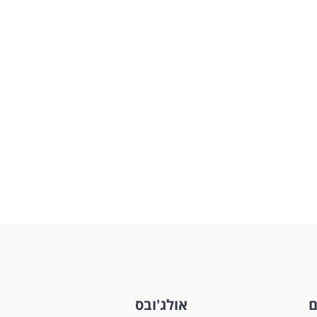
ם
אולג'ובס