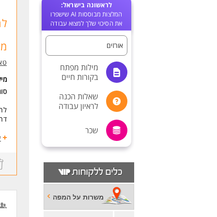
לראשונה בישראל:
המלצות מבוססות AI שישפרו
לח
את הסיכוי שלך למצוא עבודה
מל
אורזים
טאצ
מילות מפתח
בקורות חיים
מי
סו
שאלות הכנה
לראיון עבודה
לח
דרו
שכר
- י
ע
- שעו
- מ
- ל
- שכר 
- ב
- מ
משרות על המפה
-2 הפסקות מסודרות חצי שעה כול אחת