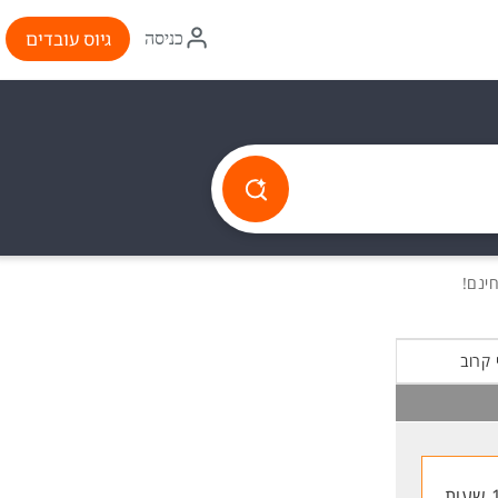
איקון
גיוס עובדים
כניסה
התחברות
 קרוב