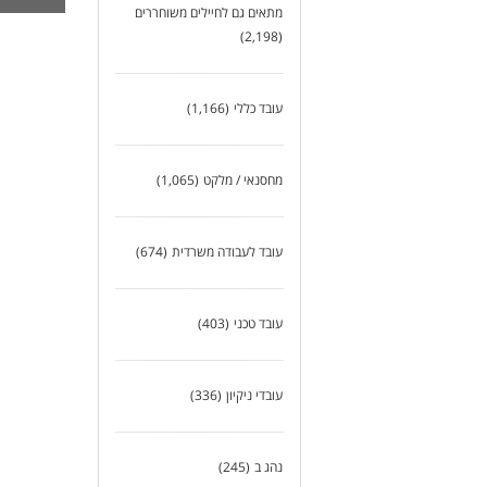
מתאים גם לחיילים משוחררים
דרי
ניס
(2,198)
נכו
של
ריש
עובד כללי
(1,166)
מה 
ארו
מחסנאי / מלקט
(1,065)
מע
החז
תוס
פרמ
עובד לעבודה משרדית
(674)
שיר
אפש
סבי
עובד טכני
(403)
אם 
עם 
עובדי ניקיון
(336)
לעו
נהג ב
(245)