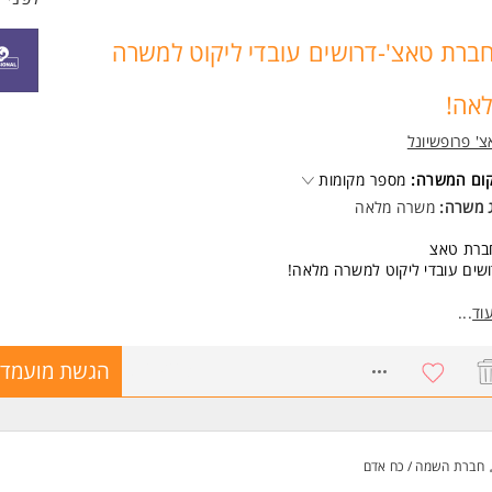
ברת טאצ'-דרושים עובדי ליקוט למשרה
אה!
' פרופשיונל
קום המשרה:
מספר מקומות
ג משרה:
משרה מלאה
ברת טאצ
שים עובדי ליקוט למשרה מלאה!
מי עבודה א עד ה
וד
...
ת עבודה 7:00 עד 17:00
רלוג חדש מסודר וממוחשב
8769263
הגשת מועמדו
יקוט באמצעות מסופון
שעתי 40 שח + שעות נוספות
יגוד מלא
יקום המרלוג מפרץ חיפה
חברת השמה / כח אדם