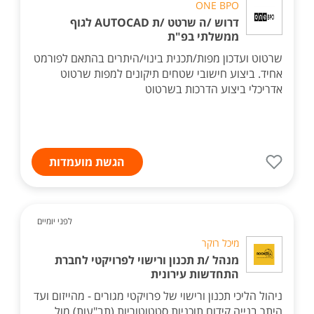
ONE BPO
דרוש /ה שרטט /ת AUTOCAD לגוף
ממשלתי בפ"ת
שרטוט ועדכון מפות/תכנית בינוי/היתרים בהתאם לפורמט
אחיד. ביצוע חישובי שטחים תיקונים למפות שרטוט
אדריכלי ביצוע הדרכות בשרטוט
הגשת מועמדות
לפני יומיים
מיכל רוקר
מנהל /ת תכנון ורישוי לפרויקטי לחברת
התחדשות עירונית
ניהול הליכי תכנון ורישוי של פרויקטי מגורים - מהייזום ועד
היתר בנייה קידום תוכניות סטטוטוריות (תב"עות) מול