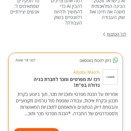
AI בישראל 2026:
למה אתם צריכים
10 תפקידים
הבינה המלאכותית
להבין AI כדי
שמתאימים ל:
משנה את חיינו ואת
להמשיך ולהיות
אנשים יצירתיים
שוק העבודה
רלוונטיים בשוק
העבודה?
לכל הכתבות
ניתן לפנות בווטסאפ
לפני 18 שעות
Alljobs Match
רכז /ת מפרטים ומכר לחברת בניה
גדולה בפ"ת!
אחריות על הכנת מפרטי ותוכניות מכר, תוך ביצוע בקרת
תכנון ובקרת איכות, עבודה שוטפת מול גורמים מקצועיים
והבטחת דיוק הנתונים והתאמתם לתוכניות המאושרות
ולסטנדרטים של החברה. *הכנת מפרטי מכר ותוכ...