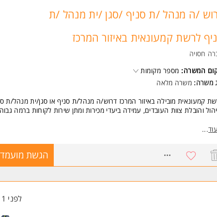
שות:
וש /ה מנהל /ת סניף /סגן /ית מנהל /ת
מדים/ות עם ניסיון במכירות - יתרון משמעותי.
ל6 משמרות בשבוע.
יף לרשת קמעונאית באיזור המרכז
ור לעולם העיצוב, היוקרה ואורח החיים הביתי.
לת עבודה בסביבה ממוחשבת.
רה חסויה
טיביות, מכירתיות, שירותיות ויחסי אנוש מצוינים
קום המשרה:
מספר מקומות
המשרה מיועדת לנשים ולגברים כאחד.
ג משרה:
משרה מלאה
ד משרות ומידע על קבוצת קאופמן >
ת קמעונאית מובילה באיזור המרכז דרוש/ה מנהל/ת סניף או סגן/ית מנהל/ת סנ
הול והובלת צוות העובדים, עמידה ביעדי מכירות ומתן שירות לקוחות ברמה גבוה
מי אחריות:
וד
...
יהול שוטף של הסניף והצוות.
ובלת העובדים לעמידה ביעדי מכירות ושירות.
8747202
הגשת מועמדו
חריות על סידור הסחורה, מלאי ונראות הסניף.
יוס, הכשרה וליווי עובדים.
בודה מול הנהלת הרשת ויישום נהלי החברה.
נו מציעים:
לפני 11 שעות
כר מתגמל ותנאים טובים למתאימים.
פשרויות קידום והתפתחות מקצועית.