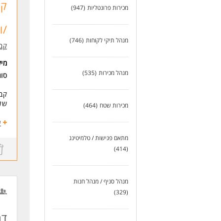
קב
* ס
מכירות פרונטליות
(947)
דרי
/ו
- נ
- נ
מנהל תיקי לקוחות
(746)
קבו
- י
- נ
מי
- ש
מנהל מכירות
(535)
סו
- ה
קבו
שלה
מכירות שטח
(464)
מה
ע
הו
מתאם פגישות / טלמיטינג
ני
(414)
עב
אח
מה 
סב
מנהל סניף / מנהל חנות
שכ
(329)
תנ
דרי
דר