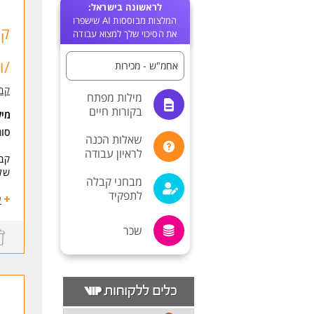
לראשונה בישראל:
המלצות מבוססות AI שישפרו
קב
את הסיכוי שלך למצוא עבודה
/ו
אחמ"ש - מכירות
קבו
מילות מפתח
בקורות חיים
מי
סו
שאלות הכנה
לראיון עבודה
קבו
שלה
מבחני קבלה
לתפקיד
מה
ע
הו
ני
שכר
עב
אח
מה 
סב
שכ
תנ