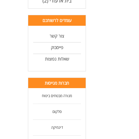
בית אלעזרי (2)
דרי
ניס
ניס
יכו
עומדים לרשותכם
שיר
יכו
צור קשר
נכו
פייסבוק
לעוד
שאלות נפוצות
חברות מגייסות
מנורה מבטחים ביטוח
סלקום
דינמיקה