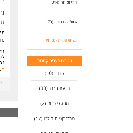
מוע
דיילי מכירות
(314)
זמינות 
מש
חיב
יכו
אחמ"ש - מכירות
(170)
.ai
אסר
מי
-- 
סו
משרות פנויות - מכירות
לעו
רשת iBags מגייסת אנשי מכירות
לסנ
משרות בערים קרובות
נס 
ע
קדרון (10)
אם 
מקו
גבעת ברנר (38)
תיא
-מכ
-עמ
מפעלי כנות (2)
-אח
-עב
מרכז קניות ביל''ו (17)
-ה
-אח