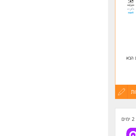
לפני
שליחה
 הבא
ת
עדכון
קורות
2 ימים
החיים
לפני