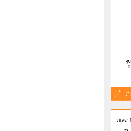
לפני
שליחה
יף
ה.
ת
עדכון
קורות
החיים