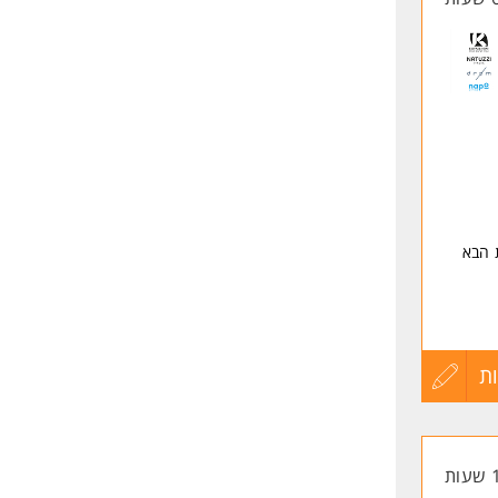
 הבא
ת
עדכון
קורות
החיים