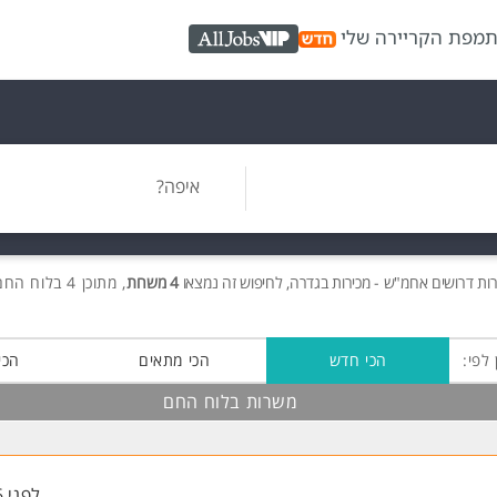
ת
מפת הקריירה שלי
AllJobs VIP
איפה?
רות
דרושים
אחמ"ש - מכירות בגדרה, לחיפוש זה נמצאו
4 משרות
, מתוכן 4 בלוח החם חינם!
 לפי:
הכי חדש
הכי מתאים
הכי
משרות בלוח החם
לפני 6 שעות