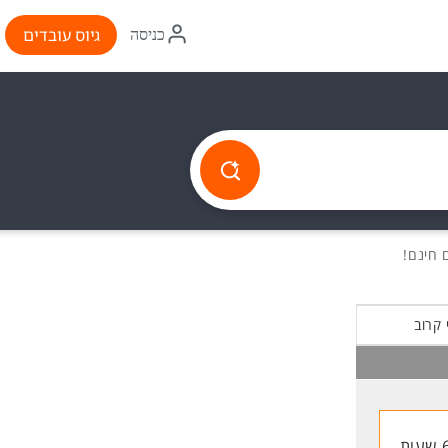
איקון
גיוס עובדים
כניסה
התחברות
 קרוב