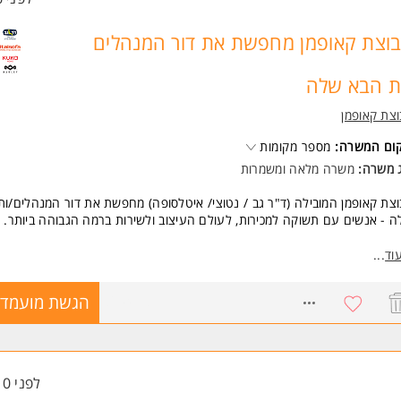
וצת קאופמן מחפשת את דור המנהלים
ת הבא שלה
צת קאופמן
קום המשרה:
מספר מקומות
ג משרה:
משרה מלאה
ו
משמרות
צת קאופמן המובילה (ד"ר גב / נטוצי/ איטלסופה) מחפשת את דור המנהלים/ות
 - אנשים עם תשוקה למכירות, לעולם העיצוב ולשירות ברמה הגבוהה ביותר.
 בתפקיד?
וד
...
בלת מכירות מתוך מגוון מוצרי הרשת ללקוחות הפוקדים את הסניף.
הול מו"מ ומעקב אחרי הצעות מחיר.
8694181
הגשת מועמדו
ודה במשמרות, כולל ימי שישי.
ריות אישית לצד עבודה בצוות מנצח.
מחכה לך אצלנו?
יבת עבודה יוקרתית, נעימה וביתית.
ר גבוה ובונוסים מתגמלים במיוחד.
לפני 10 שעות
אים מעולים ואפשרויות קידום ניהוליות ברשת המובילה בתחומה.