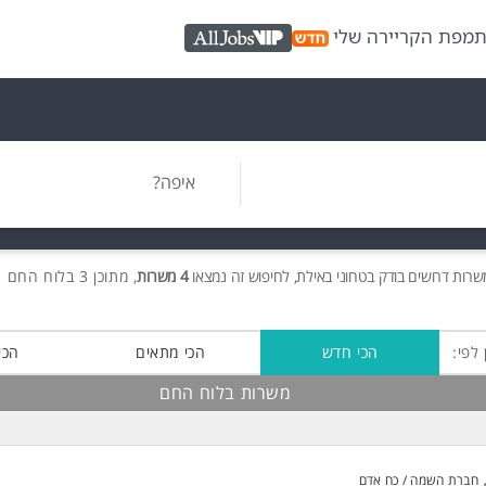
ת
מפת הקריירה שלי
AllJobs VIP
איפה?
משרות
דרושים
בודק בטחוני באילת, לחיפוש זה נמצאו
4 משרות
, מתוכן 3 בלוח החם חינם!
 לפי:
הכי חדש
הכי מתאים
הכי
משרות בלוח החם
חברת השמה / כח אדם