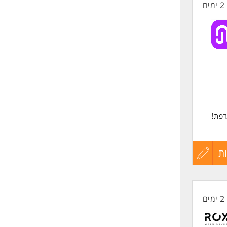
2 ימים
החיים
לפני
שליחה
כאחד.
דפת!
ת
עדכון
את
קורות
2 ימים
החיים
לפני