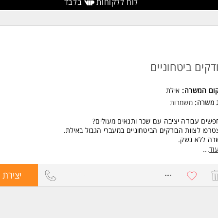
לוח ללקוחות
בלבד
דקים ביטחוניים
קום המשרה:
אילת
ג משרה:
משמרות
שים עבודה יציבה עם שכר ותנאים מעולים?
רפו לצוות הבודקים הביטחוניים במעברי הגבול באילת.
רה ללא נשק.
דה במשמרות, כולל שבתות וחגים.
וד
...
בסיס של 52.5 לשעה.
קי קיץ.
8762961
יצירת 
ום עבור שעות נוספות ושעות שבת בהתאם להסכם הקיבוצי.
יה וקרן השתלמות מהיום הראשון.
וחה בכל משמרת.
עות.
 עבודה על חשבון החברה.