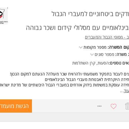
דקים ביטחוניים למעברי הגבול
ינלאומיים עם מסלולי קידום ושכר גבוהה
 - מסופי הגבול והמעברים
קום המשרה:
מספר מקומות
 משרה:
מספר סוגים
ים נוספים:
הסעות, קרן השתלמות
ים לעבוד בתפקיד משמעותי ולהרוויח שכר מעולה? הגעתם למקום הנכון!
ידה היוקרתית לאבטחת מעברי הגבול הבינלאומיים
ידה עוסקת במשימות בידוק אזרחים במעברי הגבול היבשתיים של מדינת ישראל
 שעתי מעולה + דמי הבראה ומענקים ואפשרות לשעות נוספות
וד
...
ים סוציאליים מעולים:
 השתלמות ופנסיה מוגברת מהיום הראשון
8719878
הגשת מועמדו
ות מנקודות איסוף
וד והנעלה
חות
 כיף וגיבוש
רויות קידום נרחבות