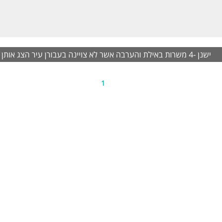
ה בדיור.
מורידים כסף על הפסקות.
רויות קידום והעלאות שכר.
טים נוספים ולהגשת מועמדות בטלפון.
ישנן -4 משרות באילת והערבה אשר לא צויינה בעבורן עיר
הצג אותן
שות:
ד.
ות צבאי מלא או שירות לאומי בכוחות הביטחון.
1
 באנגלית.
נות לעבודה במשמרות. המשרה מיועדת לנשים ולגברים כאחד.