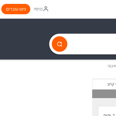
איקון
גיוס עובדים
כניסה
התחברות
 קרוב
2 ימים