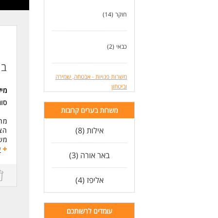
חוקר
(14)
כבאי
(2)
בו
משרות פנויות - אבטחה, שמירה
וביטחון
מי
סו
משרות בערים קרובות
מחפ
אילות (8)
הצט
מש
עבו
ע
באר אורה (3)
שכר 
מענ
תשל
אליפז (4)
פנס
אר
הס
עומדים לרשותכם
מדי