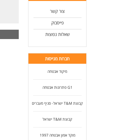
עזר
לא 
צור קשר
אפש
פייסבוק
לפר
שאלות נפוצות
דרי
12 שנות לימו
שיר
ידע
חברות מגייסות
נכו
מיקוד אבטחה
G1 פתרונות אבטחה
קבוצת T&M ישראל- סניף מעברים
קבוצת T&M ישראל
מוקד אמון אבטחה 1997