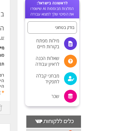
לראשונה בישראל:
המלצות מבוססות AI שישפרו
בו
את הסיכוי שלך למצוא עבודה
הב
בודק בטחוני
ש.ב
מילות מפתח
בקורות חיים
מי
סוג
שאלות הכנה
לראיון עבודה
תנא
רוצ
מבחני קבלה
היח
לתפקיד
היח
שכר
ע
שכר
תנא
קרן
הסע
ביג
ארו
ימי
אפש