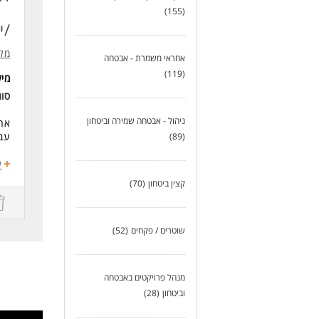
דרי
(155)
מו
/י
רובאי 2
נכו
מלו
מינימום
אחראי משמרת - אבטחה
עבר
(119)
מי
סו
לעוד
ניהול - אבטחה שמירה וביטחון
אחר
עבו
(89)
דרי
ע
של
קצין ביטחון
(70)
רשי
שיר
נסי
בעל
שוטרים / פקחים
(52)
לעו
מנהל פרויקטים באבטחה
וביטחון
(28)