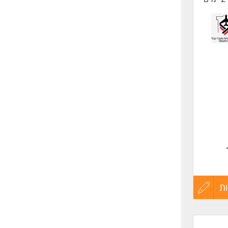
ת
עדכון
קורות