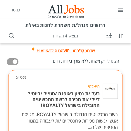
כניסה
דרושים
מנהל/ת משמרת לחנות באילת
נמצאו 4 משרות
שדרוג קו"ח
מנוי VIP
הכנה לראיון
HiAi
הציגו לי רק משרות ללא צורך בקורות חיים
לפני יום
רויאלטי
בעל /ת נסיון באופנה /סטייל /ביוטי?
דיילי /ות מכירה לרשת התכשיטים
המובילה בישראל ROYALTY!
רשת התכשיטים הגדולה בישראל ROYALTY, מגייסת
אנשי /נשות מכירות פרונטליים /ות לעבודה במגוון
הסניפים של ה...