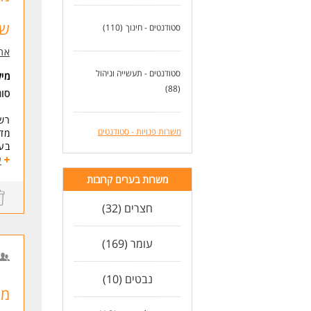
היקף
שכר 
סטודנטים - חינוך
(110)
דרי
מה 
אתג
- ת
סטודנטים - תעשייה וניהול
מי
- נ
(88)
סוג
- ה
- ה
רשת
- א
משרות פנויות - סטודנטים
מדר
- י
בער
ע
*המ
מרכ
משרות בערים קרובות
ת"א
לעו
יהו
חצרים (32)
השר
נתנ
עומר (169)
הש
נבטים (10)
נס 
מח
צפו