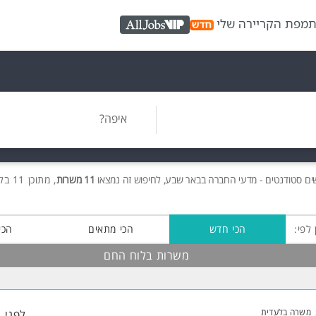
ת
מפת הקריירה שלי
AllJobs VIP
איפה?
ים
סטודנטים - מדעי החברה בבאר שבע, לחיפוש זה נמצאו
11 משרות
, מתוכן 11 בלוח החם חינם!
 לפי:
הכי חדש
הכי מתאים
הכי
משרות בלוח החם
משרה בלעדית
לפני 1 שעות