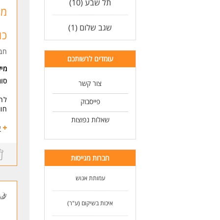
תל שבע (10)
יוק
מח
דרו
שגב שלום (1)
כו
להב
חב
נית
עומדים לרשותכם
מי
אנו
- ש
סוג
צור קשר
- ל
- א
לחו
פייסבוק
- א
חוו
- בב
שאלות נפוצות
- בג
* ת
ע
- העבו
בחי
דרי
* נ
חברות מגייסות
תוא
* א
ניס
עמותת אנוש
זמי
מער
זמי
דרי
איכות בשיקום (ע"ר)
* ה
** 
- ג