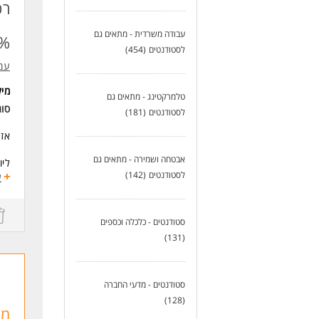
* מ
דרי
עבודה משרדית - מתאים גם
%)
דרי
לסטודנטים
(454)
* י
עמ
* י
* 
מי
טלמרקטינג - מתאים גם
* נ
סו
מיו
לסטודנטים
(181)
אז 
לעוד
אבטחה ושמירה - מתאים גם
ליו
לסטודנטים
(142)
הכנ
ע
* 
למה
סטודנטים - כלכלה וכספים
(131)
* ע
* י
* 
* ק
סטודנטים - מדעי החברה
* י
(128)
מד