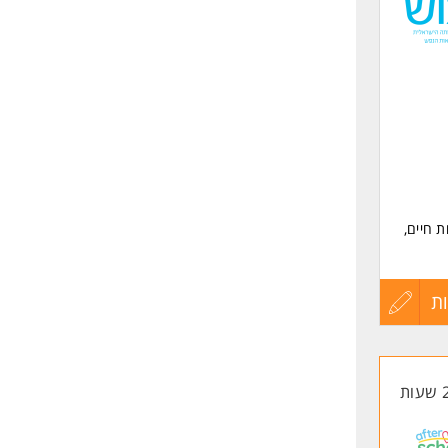
לפני
שליחה
ה
ת חיים,
ת
עדכון
קורות
החיים
לפני