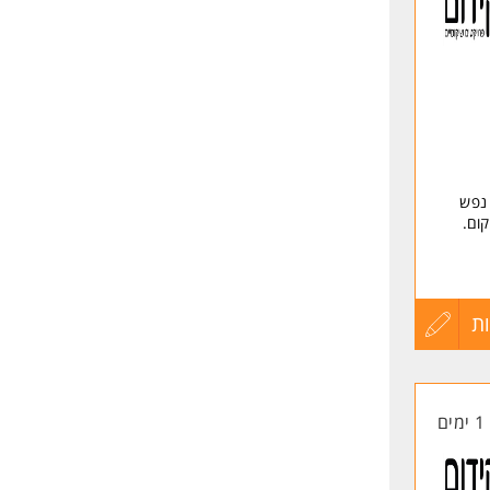
לפני
שליחה
 נפש
ום.
ויישום
ת
עדכון
קורות
1 ימים
החיים
לפני