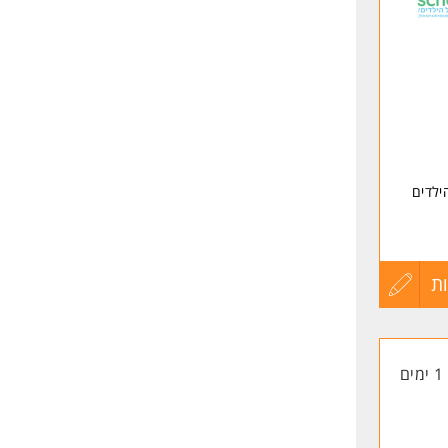
שליחה
ילדים
, אור
ת
עדכון
קורות
1 ימים
החיים
לפני