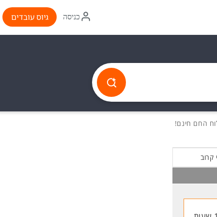
איקון
גיוס עובדים
כניסה
התחברות
 קרוב