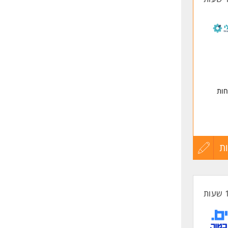
חות
ת!
ת
עדכון
קורות
החיים
לפני