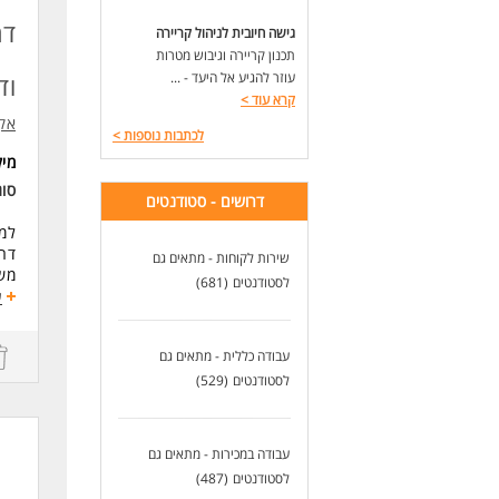
שכר
דר
גישה חיובית לניהול קריירה
דרי
תכנון קריירה וגיבוש מטרות
מה
עוזר להגיע אל היעד - ...
וד
* ת
קרא עוד
>
* ר
אקים IM
לכתבות נוספות
>
* נ
* מ
מי
סוג
דרושים - סטודנטים
הע
אם 
למע
הצט
דרו
שירות לקוחות - מתאים גם
של
משמ
לסטודנטים
(681)
* ה
סבי
ע
לעו
תנ
עבודה כללית - מתאים גם
* ה
* 
לסטודנטים
(529)
* ה
תחו
עבודה במכירות - מתאים גם
* ל
לסטודנטים
(487)
* א