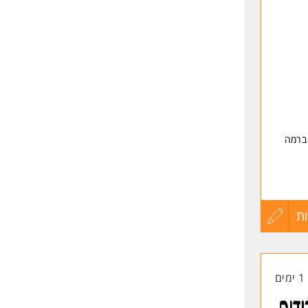
שליחה
 ברמה
ה בשבוע (לפי
ת
עדכון
קורות
1 ימים
החיים