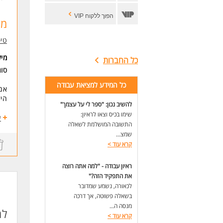
הפוך ללקוח VIP
מט
טיפ
מי
כל החברות
סוג
כל המידע למציאת עבודה
אם 
היל
להשיב נכון: "ספר לי על עצמך"
שימו בכיס וצאו לראיון:
הצט
ע
התשובה המושלמת לשאלה
עוב
שמצ...
קרא עוד
>
מה 
* ט
* ע
ראיון עבודה - "למה אתה רוצה
את התפקיד הזה?"
למה
לכאורה, נשמע שמדובר
דגש
בשאלה פשוטה, אך דרכה
סבי
מנסה ה...
למ
תחו
קרא עוד
>
גמי