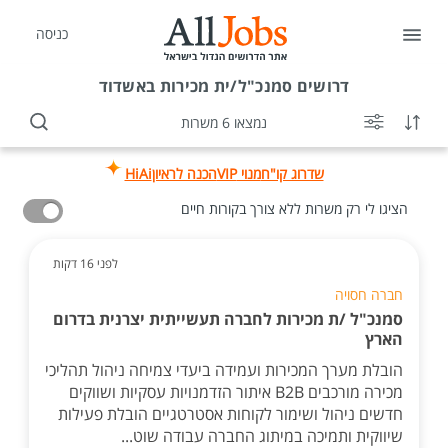
כניסה
דרושים
סמנכ"ל/ית מכירות באשדוד
נמצאו 6 משרות
שדרוג קו"ח
מנוי VIP
הכנה לראיון
HiAi
הציגו לי רק משרות ללא צורך בקורות חיים
לפני 16 דקות
חברה חסויה
סמנכ"ל /ת מכירות לחברה תעשייתית יצרנית בדרום
הארץ
הובלת מערך המכירות ועמידה ביעדי צמיחה ניהול תהליכי
מכירה מורכבים B2B איתור הזדמנויות עסקיות ושווקים
חדשים ניהול ושימור לקוחות אסטרטגיים הובלת פעילות
שיווקית ותמיכה במיתוג החברה עבודה שוט...