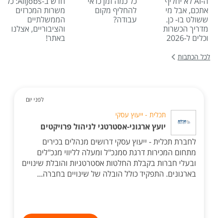
ה-AI לא יחליף
כל כמה זמן כדאי
חדש ב-AllJobs: כל
אתכם, אבל מי
להחליף מקום
משרות המכרזים
ששולט בו- כן.
עבודה?
הממשלתיים
מדריך הכשרות
והציבוריים, אצלנו
וכלים ל-2026
באתר!
לכל הכתבות
לפני יום
תכלית - ייעוץ עסקי
יועץ ארגוני-אסטרטגי לניהול פרויקטים
לחברת תכלית - ייעוץ עסקי דרושים מנהלים בכירים
מתחום המכירות דרגת סמנכ"ל ומעלה לליווי מנכ"לים
ובעלי חברות בקבלת החלטות אסטרטגיות והובלת שינויים
בארגונים. התפקיד כולל הובלה של שינויים בחברה...