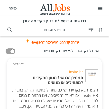
כניסה
דרושים
הנדסאי/ת בניין בקדימה צורן
נמצאו 5 משרות
שדרוג קו"ח
מנוי VIP
הכנה לראיון
HiAi
הציגו לי רק משרות ללא צורך בקורות חיים
לפני דקה
insite-hr
תמחירן /כמאי? מגוון תפקידים
למתחילים או מנוסים
הצעד הבא בקריירה שלכם מתחיל בחיבור מדויק. בחברת
Insite-HR, אנו לא רק "מגייסים", אנו מתמחים בגיוס
לחברות נדלן בישראל ומבינים שעולם הכמאות והמכרזים
הוא עמוד השדרה הכלכלי של ענף הבנייה. לכן, אנ...