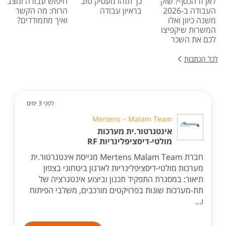
לאן זז הכסף? שוק
כך תזהו מעסיק טוב
חיפוש עבודה ומצב
העבודה ב-2026
בראיון עבודה
הרוח: מה הקשר
משנה כיוון ואלו
ואיך מתמודדים?
המשרות שיקפיצו
לכם את השכר
לכל הכתבות
לפני 3 ימים
Mertens – Malam Team
אינטגרטור.ית מערכות
מולטי-דיסציפלינריות RF
חברת Mertens Malam Team מגייסת אינטגרטור.ית
מערכות מולטי-דיסציפלינריות לארגון ביטחוני בצפון
תיאור: במסגרת התפקיד תכנון וביצוע אינטגרציה של
תת-מערכות שונות בפרויקטים מורכבים, משלבי הפיתוח
ו...