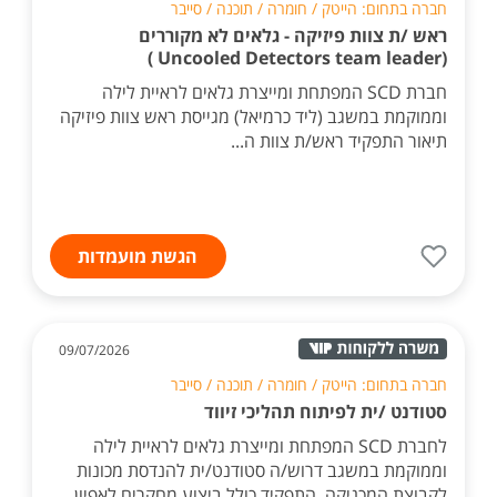
חברה בתחום: הייטק / חומרה / תוכנה / סייבר
ראש /ת צוות פיזיקה - גלאים לא מקוררים
(Uncooled Detectors team leader )
חברת SCD המפתחת ומייצרת גלאים לראיית לילה
וממוקמת במשגב (ליד כרמיאל) מגייסת ראש צוות פיזיקה
תיאור התפקיד ראש/ת צוות ה...
הגשת מועמדות
09/07/2026
חברה בתחום: הייטק / חומרה / תוכנה / סייבר
סטודנט /ית לפיתוח תהליכי זיווד
לחברת SCD המפתחת ומייצרת גלאים לראיית לילה
וממוקמת במשגב דרוש/ה סטודנט/ית להנדסת מכונות
לקבוצת המכניקה. התפקיד כולל ביצוע מחקרים לאפיון