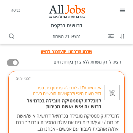
כניסה
דרושים
ברקפת
נמצאו 21 משרות
שדרוג קו"ח
מנוי VIP
הכנה לראיון
הציגו לי רק משרות ללא צורך בקורות חיים
לפני יומיים
אקדמיית LFA- לודמילה פרידמן בית ספר
למקצועות היופי ולמקצועות חופשיים בע"מ
למכללת קוסמטיקה מובילה בכרמיאל
דרוש /ה איש /אשת מכירות
למכללת קוסמטיקה מובילה בכרמיאל דרוש/ה איש/אשת
מכירות / יועץ/ת לימודים אם עולם המכירות זורם לך בדם
ואת/ה אוהב/ת לעבוד עם אנשים - אנחנו מ...