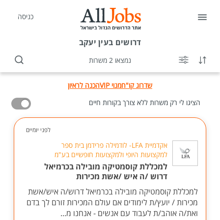
כניסה
דרושים
בעין יעקב
נמצאו 2 משרות
שדרוג קו"ח
מנוי VIP
הכנה לראיון
הציגו לי רק משרות ללא צורך בקורות חיים
לפני יומיים
אקדמיית LFA- לודמילה פרידמן בית ספר
למקצועות היופי ולמקצועות חופשיים בע"מ
למכללת קוסמטיקה מובילה בכרמיאל
דרוש /ה איש /אשת מכירות
למכללת קוסמטיקה מובילה בכרמיאל דרוש/ה איש/אשת
מכירות / יועץ/ת לימודים אם עולם המכירות זורם לך בדם
ואת/ה אוהב/ת לעבוד עם אנשים - אנחנו מ...