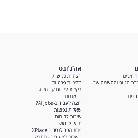
ם
אולג'ובס
דרושים
הצהרת נגישות
Ma - חברת הגיוס וההשמה של
מדיניות פרטיות
בקשת עיון ותיקון מידע
ובדים
מי אנחנו
רוצה לעבוד ב-AllJobs?
שאלות נפוצות
שירות לקוחות
תנאי שימוש
זירת הפרילנסרים XPlace
משרות לצעירים - סחבק