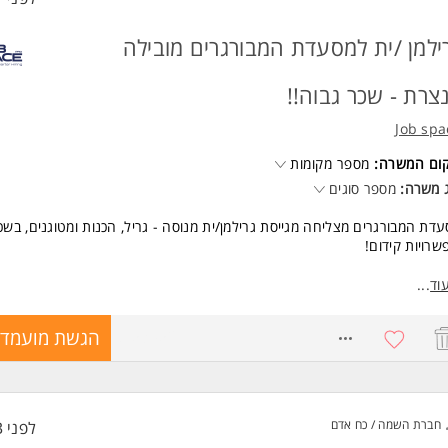
ילמן /ית למסעדת המבורגרים מובילה
צרת - שכר גבוה!!
Job spa
קום המשרה:
מספר מקומות
 משרה:
מספר סוגים
דת המבורגרים מצליחה מגייסת גרילמן/ית מנוסה - גריל, הכנות ומטוגנים, בשכ
שרויות קידום!
פקיד:
וד
...
ת גריל והמבורגרים לפי מידות עשייה, הכנת בשרים ורטבים, צ'יפסר ומטוגנים,
כבת מנות ועבודה לפי נהלים.
8753952
הגשת מועמדו
נאים:
 התחלתי גבוה + עליות תקופתיות, משמרות בוקר וערב + ש"נ, סוציאליים מלאי
יה והתקדמות.
חברת השמה / כח אדם
לפני 3 שעות
ום: נצרת