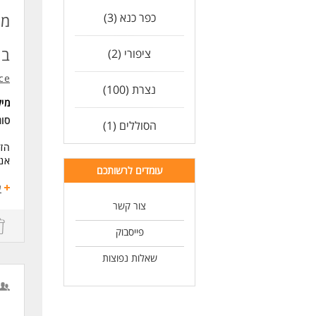
דרי
כפר כנא (3)
ניס
המב
בנ
ציפורי (2)
ce
שלי
נצרת (100)
(הח
מי
ודו
סוג
במי
הסוללים (1)
לסר
הזד
בנו
אנו מגי
כא
עומדים לרשותכם
תיא
ע
לעוד
- תפ
צור קשר
- ב
- ע
פייסבוק
שכר
שאלות נפוצות
- 
- שכר התח
- מ