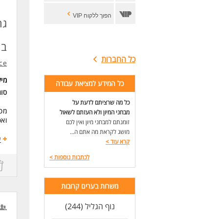
הפוך ללקוח VIP
גר
בנ
כל החברות
ce
מי
כל המידע למציאת עבודה
סוג
כל מה שרציתם לדעת על
מסע
מבחני המיון ולא העזתם לשאול
ואפ
זומנתם למבחני מיון ואין לכם
מושג לקראת מה אתם ה...
הת
ע
קרא עוד
>
עמד
והר
לכתבות נוספות
>
הת
שכר
משרות בערים קרובות
פנס
נוף הגליל (244)
מיק