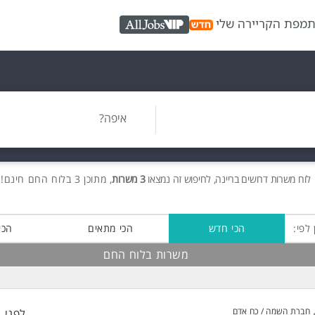
ת
מפת הקריירה שלי
AllJobs VIP
איפה?
לוח משרות
דרושים
בריינה, לחיפוש זה נמצאו
3 משרות
, מתוכן 3 בלוח החם חינם!
 לפי:
הכי חדש
הכי מתאים
הכי
משרות בלוח החם
חברת השמה / כח אדם
לפני 1 שעות