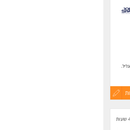
לפני
שליחה
ות
ש
יתן
בקשה
ם
ת
עדכון
קורות
החיים