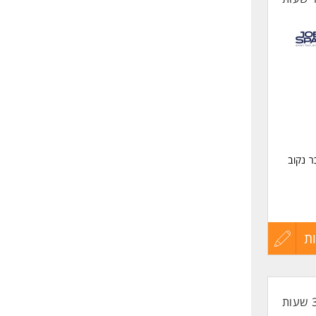
ר נקוב
 סלטים
ת
עדכון
ם כולל
קורות
החיים