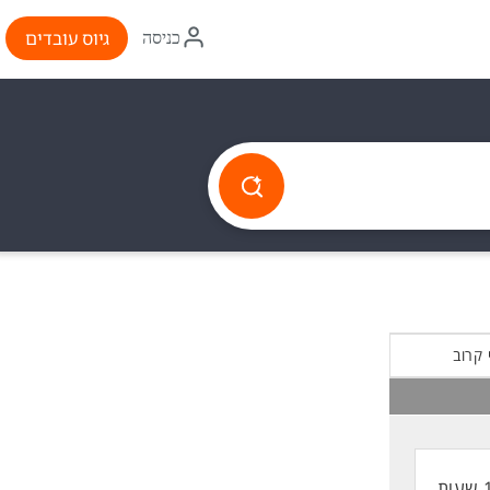
איקון
גיוס עובדים
כניסה
התחברות
 קרוב