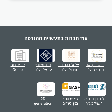
עוד חברות בתעשיית
ההנדסה
ח.א. דרך ארץ
אלמלם הנדסה
רודה ושוורץ
BEUMER
הנדסה בע"...
וניהול בע"מ
ישראל בע"מ
Group
לנגרמן הנדסת
ג.א.ש הנדסת
2D
חשמל בע"מ
בנין וגשרים...
generation