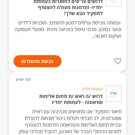
דרושים עו"סים למסגרות בעמותת
יחדיו- הזדמנות מעולה להצטרף
לתפקיד הבא שלך!
-עמותה מגייסת עו"סים למגוון תחומים: -תוכניות לילדים
ונוער בסיכון -מרכזי טיפול בפגיעה מינית -מפעלי תעסוקה
ושיקום לאנשי...
הגשת מועמדות
לפני יומיים
עמותת יחדיו
דרוש /ה ראש /ת תחום אלימות
וטראומה - לעמותת יחדיו
תיאור התפקיד: אנו מחפשים מנהיג/ה עם ראייה
אסטרטגית, לב חברתי ויכולות ניהול מוכחות להובלת
ובניית תחום האלימות והטראומה הזדמנות להצטרף
לפורום הניהולי הבכיר של הארגון, להוביל תהליכי עומק