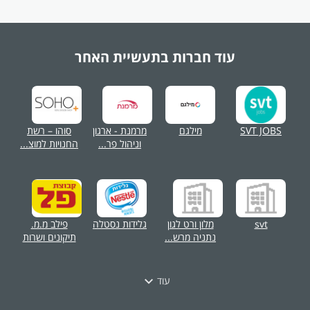
עוד חברות בתעשיית
האחר
SVT JOBS
מילגם
מרמנת - ארגון
סוהו – רשת
וניהול פר...
החנויות למוצ...
svt
מלון ורט לגון
גלידות נסטלה
פילב מ.מ.
נתניה מרש...
תיקונים ושרות
עוד