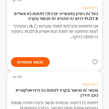
לפני יום
ג'י אי ורנובה
בעל /ת ניסיון בתעשייה יצרנית? לתחנת כח אשלים
PLOT B דרוש /ה מהנדס /ת מכשור ובקרה
אנו מחפשים מהנדס/ת חשמל ומערכות (I& C ) שיצטרף
לצוות התחזוקה של תחנת הכוח אשלים PLOT B. בתפקיד
זה תתמכו בהיקף...
הגשת מועמדות
לפני יום
ג'י אי ורנובה
טכנאי /ת מכשור ובקרה לתחנת כח הידרואלקטרית
כוכב הירדן
לתחנת כח דרוש/ה טכנאי/ת מכשור ובקרה תמיכה שוטפת
בפעילות אחזקת תחום המכשור, הבקרה והמחשבים,